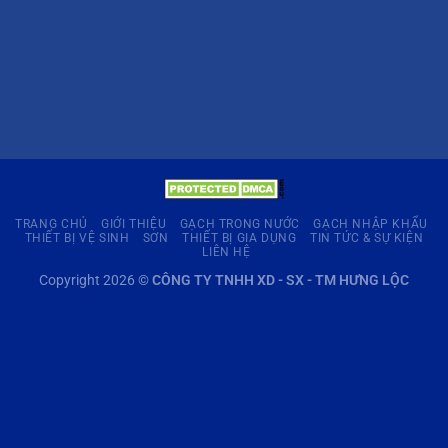
TRANG CHỦ
GIỚI THIỆU
GẠCH TRONG NƯỚC
GẠCH NHẬP KHẨU
THIẾT BỊ VỆ SINH
SƠN
THIẾT BỊ GIA DỤNG
TIN TỨC & SỰ KIỆN
LIÊN HỆ
Copyright 2026 ©
CÔNG TY TNHH XD - SX - TM HƯNG LỘC