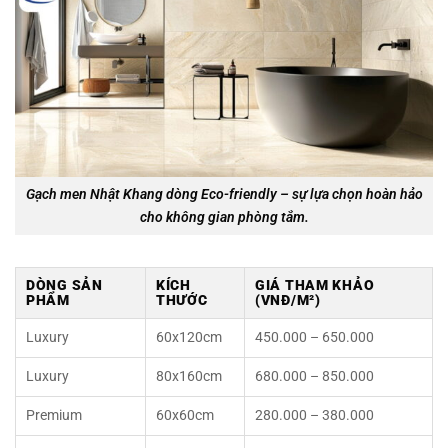
Gạch men Nhật Khang dòng Eco-friendly – sự lựa chọn hoàn hảo
cho không gian phòng tắm.
DÒNG SẢN
KÍCH
GIÁ THAM KHẢO
PHẨM
THƯỚC
(VNĐ/M²)
Luxury
60x120cm
450.000 – 650.000
Luxury
80x160cm
680.000 – 850.000
Premium
60x60cm
280.000 – 380.000