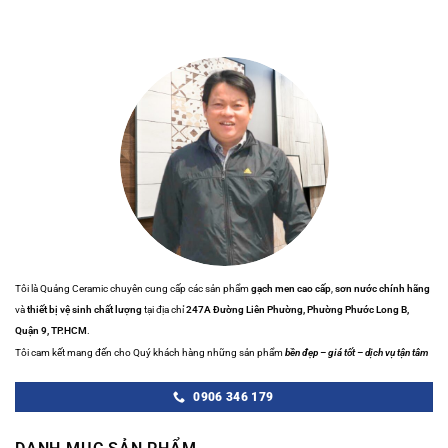
Tôi là Quảng Ceramic chuyên cung cấp các sản phẩm
gạch men cao cấp
,
sơn nước chính hãng
và
thiết bị vệ sinh chất lượng
tại địa chỉ
247A Đường Liên Phường, Phường Phước Long B,
Quận 9, TP.HCM
.
Tôi cam kết mang đến cho Quý khách hàng những sản phẩm
bền đẹp – giá tốt – dịch vụ tận tâm
0906 346 179