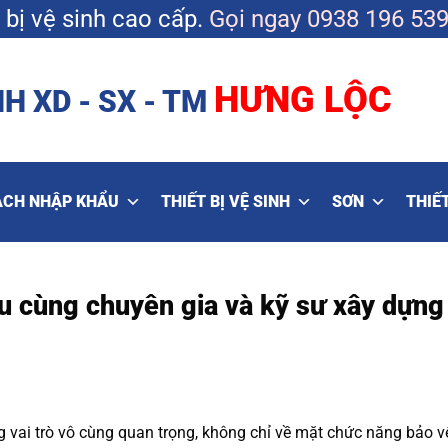
bị vệ sinh cao cấp.
Gọi ngay
0938 196 53
HƯNG LỘC
H XD - SX - TM
ẠCH NHẬP KHẨU
THIẾT BỊ VỆ SINH
SƠN
THIẾT
ểu cùng chuyên gia và kỹ sư xây dựng
g vai trò vô cùng quan trọng, không chỉ về mặt chức năng bảo 