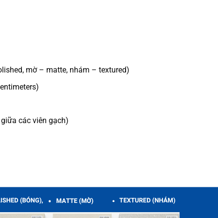
olished, mờ – matte, nhám – textured)
entimeters)
giữa các viên gạch)