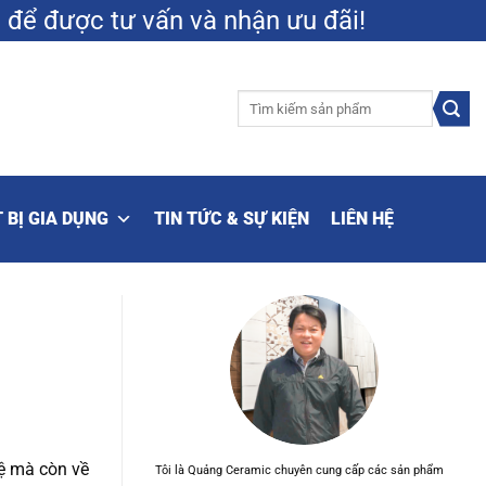
9
để được tư vấn và nhận ưu đãi!
Tìm
kiếm:
 BỊ GIA DỤNG
TIN TỨC & SỰ KIỆN
LIÊN HỆ
vệ mà còn về
Tôi là Quảng Ceramic chuyên cung cấp các sản phẩm