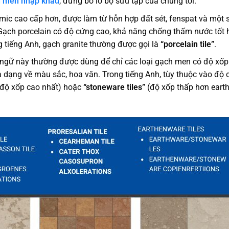
 men nhập khẩu
, đừng bỏ lỡ bộ sưu tập của chúng tôi.
mic cao cấp hơn, được làm từ hỗn hợp đất sét, fenspat và một
 Gạch porcelain có độ cứng cao, khả năng chống thấm nước tốt 
ng tiếng Anh, gạch granite thường được gọi là
“porcelain tile”
.
ngữ này thường được dùng để chỉ các loại gạch men có độ xốp
 dạng về màu sắc, hoa văn. Trong tiếng Anh, tùy thuộc vào độ 
độ xốp cao nhất) hoặc
“stoneware tiles”
(độ xốp thấp hơn eart