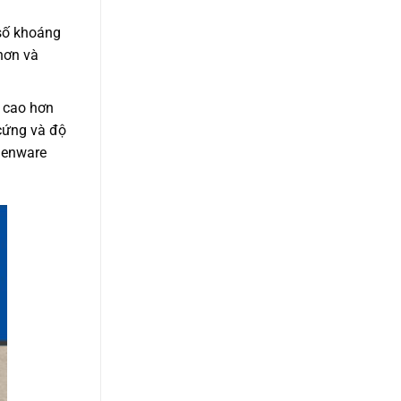
 số khoáng
hơn và
 cao hơn
cứng và độ
henware