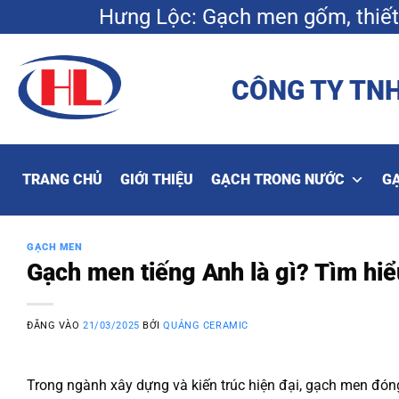
Bỏ
Hưng Lộc: Gạch men gốm, thiết 
qua
nội
dung
CÔNG TY TNH
TRANG CHỦ
GIỚI THIỆU
GẠCH TRONG NƯỚC
G
GẠCH MEN
Gạch men tiếng Anh là gì? Tìm hi
ĐĂNG VÀO
21/03/2025
BỞI
QUẢNG CERAMIC
Trong ngành xây dựng và kiến trúc hiện đại, gạch men đón