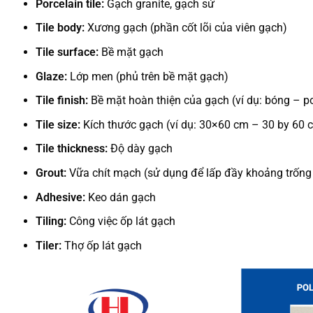
Porcelain tile:
Gạch granite, gạch sứ
Tile body:
Xương gạch (phần cốt lõi của viên gạch)
Tile surface:
Bề mặt gạch
Glaze:
Lớp men (phủ trên bề mặt gạch)
Tile finish:
Bề mặt hoàn thiện của gạch (ví dụ: bóng – p
Tile size:
Kích thước gạch (ví dụ: 30×60 cm – 30 by 60 c
Tile thickness:
Độ dày gạch
Grout:
Vữa chít mạch (sử dụng để lấp đầy khoảng trống 
Adhesive:
Keo dán gạch
Tiling:
Công việc ốp lát gạch
Tiler:
Thợ ốp lát gạch