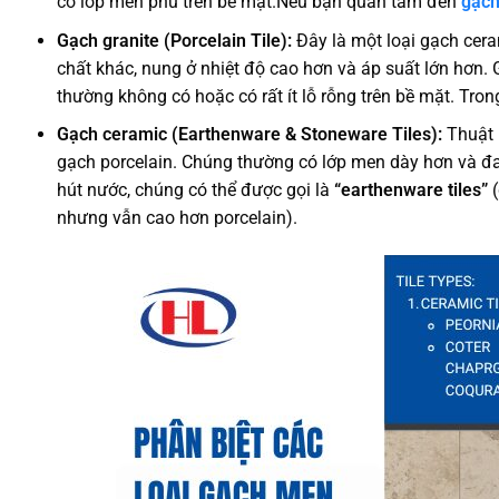
có lớp men phủ trên bề mặt.Nếu bạn quan tâm đến
gạch
Gạch granite (Porcelain Tile):
Đây là một loại gạch cera
chất khác, nung ở nhiệt độ cao hơn và áp suất lớn hơn.
thường không có hoặc có rất ít lỗ rỗng trên bề mặt. Tro
Gạch ceramic (Earthenware & Stoneware Tiles):
Thuật 
gạch porcelain. Chúng thường có lớp men dày hơn và đa
hút nước, chúng có thể được gọi là
“earthenware tiles”
(
nhưng vẫn cao hơn porcelain).