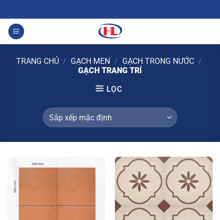
Bỏ
Hưng Lộc:
qua
nội
0
dung
TRANG CHỦ
/
GẠCH MEN
/
GẠCH TRONG NƯỚC
/
GẠCH TRANG TRÍ
LỌC