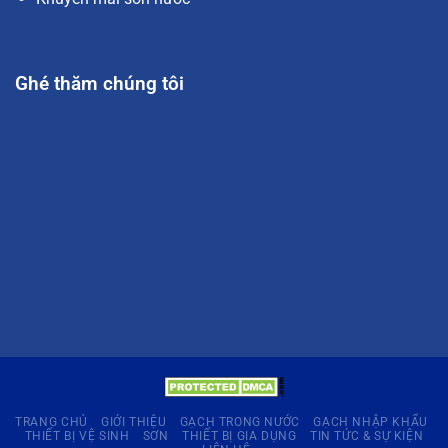
Ghé thăm chúng tôi
TRANG CHỦ
GIỚI THIỆU
GẠCH TRONG NƯỚC
GẠCH NHẬP KHẨU
THIẾT BỊ VỆ SINH
SƠN
THIẾT BỊ GIA DỤNG
TIN TỨC & SỰ KIỆN