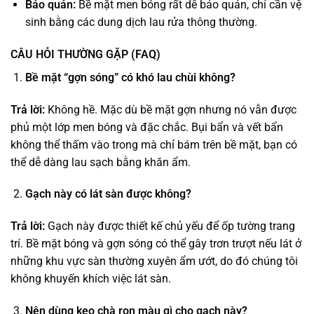
Bảo quản:
Bề mặt men bóng rất dễ bảo quản, chỉ cần vệ
sinh bằng các dung dịch lau rửa thông thường.
CÂU HỎI THƯỜNG GẶP (FAQ)
Bề mặt “gợn sóng” có khó lau chùi không?
Trả lời:
Không hề. Mặc dù bề mặt gợn nhưng nó vẫn được
phủ một lớp men bóng và đặc chắc. Bụi bẩn và vết bẩn
không thể thấm vào trong mà chỉ bám trên bề mặt, bạn có
thể dễ dàng lau sạch bằng khăn ẩm.
Gạch này có lát sàn được không?
Trả lời:
Gạch này được thiết kế chủ yếu để ốp tường trang
trí. Bề mặt bóng và gợn sóng có thể gây trơn trượt nếu lát ở
những khu vực sàn thường xuyên ẩm ướt, do đó chúng tôi
không khuyến khích việc lát sàn.
Nên dùng keo chà ron màu gì cho gạch này?