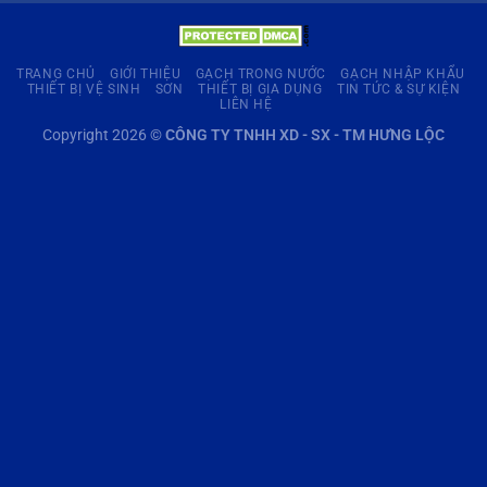
TRANG CHỦ
GIỚI THIỆU
GẠCH TRONG NƯỚC
GẠCH NHẬP KHẨU
THIẾT BỊ VỆ SINH
SƠN
THIẾT BỊ GIA DỤNG
TIN TỨC & SỰ KIỆN
LIÊN HỆ
Copyright 2026 ©
CÔNG TY TNHH XD - SX - TM HƯNG LỘC