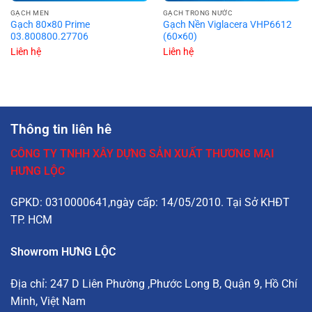
GẠCH MEN
GẠCH TRONG NƯỚC
Gạch 80×80 Prime
Gạch Nền Viglacera VHP6612
03.800800.27706
(60×60)
Liên hệ
Liên hệ
Thông tin liên hê
CÔNG TY TNHH XÂY DỰNG SẢN XUẤT THƯƠNG MẠI
HƯNG LỘC
GPKD: 0310000641,ngày cấp: 14/05/2010. Tại Sở KHĐT
TP. HCM
Showrom HƯNG LỘC
Địa chỉ:
247 D Liên Phường
,Phước Long B, Quận 9, Hồ Chí
Minh, Việt Nam