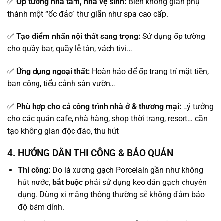
✅
Ốp tường nhà tắm, nhà vệ sinh:
Biến không gian phụ
thành một “ốc đảo” thư giãn như spa cao cấp.
✅
Tạo điểm nhấn nội thất sang trọng:
Sử dụng ốp tường
cho quầy bar, quầy lễ tân, vách tivi…
✅
Ứng dụng ngoại thất:
Hoàn hảo để ốp trang trí mặt tiền,
ban công, tiểu cảnh sân vườn…
✅
Phù hợp cho cả công trình nhà ở & thương mại:
Lý tưởng
cho các quán cafe, nhà hàng, shop thời trang, resort… cần
tạo không gian độc đáo, thu hút
4. HƯỚNG DẪN THI CÔNG & BẢO QUẢN
Thi công:
Do là xương gạch Porcelain gần như không
hút nước,
bắt buộc
phải sử dụng keo dán gạch chuyên
dụng. Dùng xi măng thông thường sẽ không đảm bảo
độ bám dính.