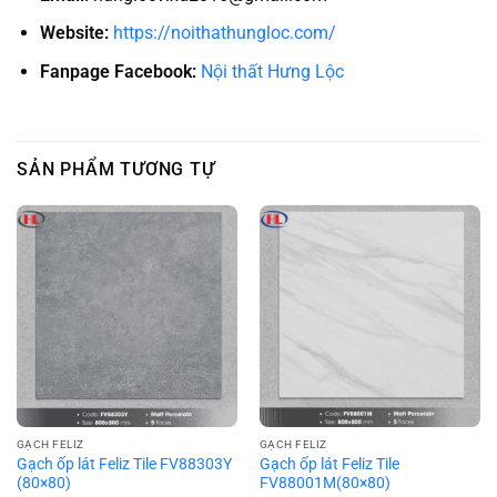
Website:
https://noithathungloc.com/
Fanpage Facebook:
Nội thất Hưng Lộc
SẢN PHẨM TƯƠNG TỰ
GẠCH FELIZ
GẠCH FELIZ
Gạch ốp lát Feliz Tile FV88303Y
Gạch ốp lát Feliz Tile
(80×80)
FV88001M(80×80)