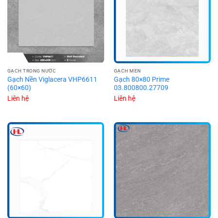
GẠCH TRONG NƯỚC
GẠCH MEN
Gạch Nền Viglacera VHP6611
Gạch 80×80 Prime
(60×60)
03.800800.27709
Liên hệ
Liên hệ