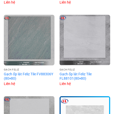
Liên hệ
Liên hệ
GẠCH FELIZ
GẠCH FELIZ
Gạch ốp lát Feliz Tile FV88306Y
Gạch ốp lát Feliz Tile
(80×80)
FL88101(80×80)
Liên hệ
Liên hệ