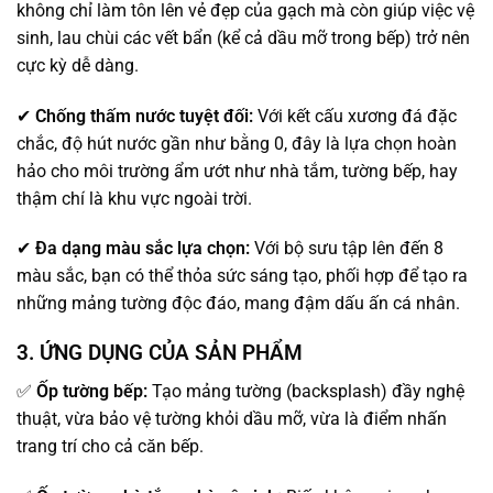
không chỉ làm tôn lên vẻ đẹp của gạch mà còn giúp việc vệ
sinh, lau chùi các vết bẩn (kể cả dầu mỡ trong bếp) trở nên
cực kỳ dễ dàng.
✔
Chống thấm nước tuyệt đối:
Với kết cấu xương đá đặc
chắc, độ hút nước gần như bằng 0, đây là lựa chọn hoàn
hảo cho môi trường ẩm ướt như nhà tắm, tường bếp, hay
thậm chí là khu vực ngoài trời.
✔
Đa dạng màu sắc lựa chọn:
Với bộ sưu tập lên đến 8
màu sắc, bạn có thể thỏa sức sáng tạo, phối hợp để tạo ra
những mảng tường độc đáo, mang đậm dấu ấn cá nhân.
3. ỨNG DỤNG CỦA SẢN PHẨM
✅
Ốp tường bếp:
Tạo mảng tường (backsplash) đầy nghệ
thuật, vừa bảo vệ tường khỏi dầu mỡ, vừa là điểm nhấn
trang trí cho cả căn bếp.