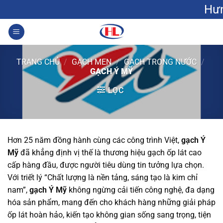
Bỏ
Hưng Lộc: Gạch
qua
nội
0
dung
TRANG CHỦ
/
GẠCH MEN
/
GẠCH TRONG NƯỚC
/
GẠCH Ý MỸ
LỌC
Hơn 25 năm đồng hành cùng các công trình Việt,
gạch Ý
Mỹ
đã khẳng định vị thế là thương hiệu gạch ốp lát cao
cấp hàng đầu, được người tiêu dùng tin tưởng lựa chọn.
Với triết lý “Chất lượng là nền tảng, sáng tạo là kim chỉ
nam”,
gạch Ý Mỹ
không ngừng cải tiến công nghệ, đa dạng
hóa sản phẩm, mang đến cho khách hàng những giải pháp
ốp lát hoàn hảo, kiến tạo không gian sống sang trọng, tiện