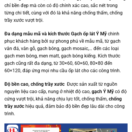
chỉ bền đẹp mà còn có độ chính xác cao, sắc nét trong
từng chi tiết, cùng với đó là khả năng chống thấm, chống
trầy xước vượt trội.
Đa dạng mẫu mã và kích thước
Gạch ốp lát Ý Mỹ
chinh
phục khách hàng bởi sự phong phú về mẫu mã, từ gạch
vân đá, vân gỗ, gạch bông, gạch mosaic,… đến các loại
gạch men bóng, men matt, gạch bóng kiếng. Kích thước
gạch cũng rất đa dạng, từ 30×60, 60×60, 80×80 đến
60×120, đáp ứng mọi nhu cầu ốp lát cho các công trình.
Độ bền cao, chống trầy xước
Được sản xuất từ nguồn
nguyên liệu cao cấp, nung ở nhiệt độ cao,
gạch Ý Mỹ
có độ
cứng vượt trội, khả năng chịu lực tốt, chống thấm,
chống
trầy xước
hiệu quả, đảm bảo độ bền đẹp lâu dài cho công
trình.