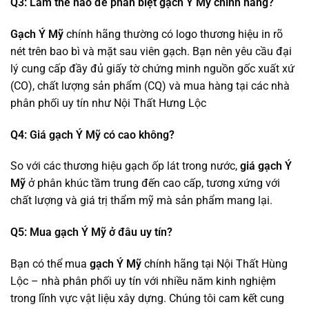
Q3: Làm thế nào để phân biệt gạch Ý Mỹ chính hãng?
Gạch Ý Mỹ
chính hãng thường có logo thương hiệu in rõ
nét trên bao bì và mặt sau viên gạch. Bạn nên yêu cầu đại
lý cung cấp đầy đủ giấy tờ chứng minh nguồn gốc xuất xứ
(CO), chất lượng sản phẩm (CQ) và mua hàng tại các nhà
phân phối uy tín như Nội Thất Hưng Lộc
Q4: Giá gạch Ý Mỹ có cao không?
So với các thương hiệu gạch ốp lát trong nước,
giá gạch Ý
Mỹ
ở phân khúc tầm trung đến cao cấp, tương xứng với
chất lượng và giá trị thẩm mỹ mà sản phẩm mang lại.
Q5: Mua gạch Ý Mỹ ở đâu uy tín?
Bạn có thể mua
gạch Ý Mỹ
chính hãng tại Nội Thất Hùng
Lộc – nhà phân phối uy tín với nhiều năm kinh nghiệm
trong lĩnh vực vật liệu xây dựng. Chúng tôi cam kết cung