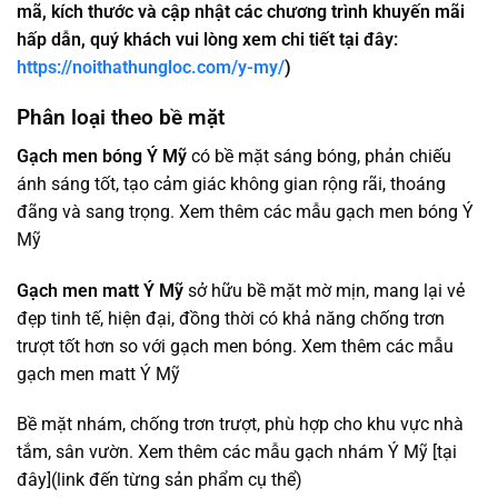
mã, kích thước và cập nhật các chương trình khuyến mãi
hấp dẫn, quý khách vui lòng xem chi tiết tại đây:
https://noithathungloc.com/y-my/
)
Phân loại theo bề mặt
Gạch men bóng Ý Mỹ
có bề mặt sáng bóng, phản chiếu
ánh sáng tốt, tạo cảm giác không gian rộng rãi, thoáng
đãng và sang trọng. Xem thêm các mẫu gạch men bóng Ý
Mỹ
Gạch men matt Ý Mỹ
sở hữu bề mặt mờ mịn, mang lại vẻ
đẹp tinh tế, hiện đại, đồng thời có khả năng chống trơn
trượt tốt hơn so với gạch men bóng. Xem thêm các mẫu
gạch men matt Ý Mỹ
Bề mặt nhám, chống trơn trượt, phù hợp cho khu vực nhà
tắm, sân vườn. Xem thêm các mẫu gạch nhám Ý Mỹ [tại
đây](link đến từng sản phẩm cụ thể)