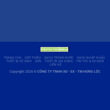
TRANG CHỦ
GIỚI THIỆU
GẠCH TRONG NƯỚC
GẠCH NHẬP KHẨU
THIẾT BỊ VỆ SINH
SƠN
THIẾT BỊ GIA DỤNG
TIN TỨC & SỰ KIỆN
LIÊN HỆ
Copyright 2026 ©
CÔNG TY TNHH XD - SX - TM HƯNG LỘC