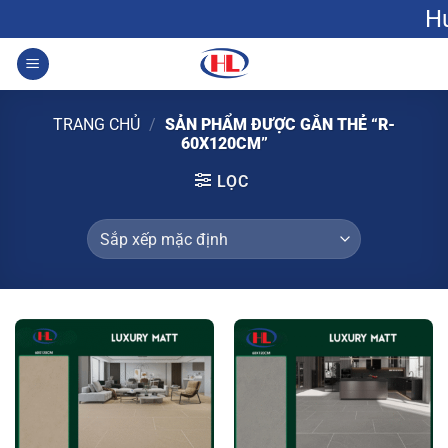
Bỏ
Hưng Lộc: G
qua
nội
0
dung
TRANG CHỦ
/
SẢN PHẨM ĐƯỢC GẮN THẺ “R-
60X120CM”
LỌC