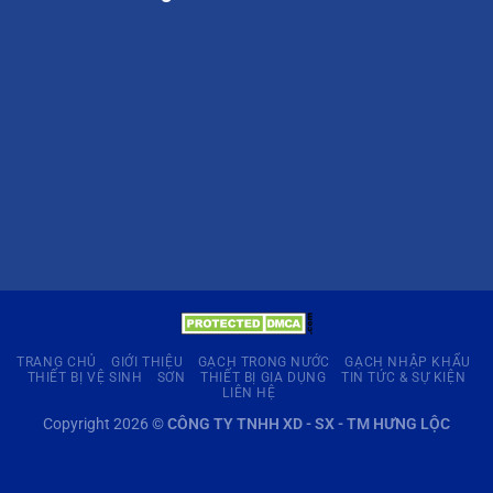
TRANG CHỦ
GIỚI THIỆU
GẠCH TRONG NƯỚC
GẠCH NHẬP KHẨU
THIẾT BỊ VỆ SINH
SƠN
THIẾT BỊ GIA DỤNG
TIN TỨC & SỰ KIỆN
LIÊN HỆ
Copyright 2026 ©
CÔNG TY TNHH XD - SX - TM HƯNG LỘC