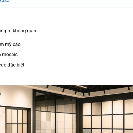
2025
g trí không gian.
ẩm mỹ cao
h mosaic
vực đặc biệt