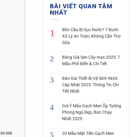
BÀI VIẾT QUAN TÂM
NHẤT
Bồn Cầu Bị Sục Nước? 7 Bước
Xử Lý An Toàn, Không Cần Thợ
Sửa
Bảng Giá Sen Cây Inax 2025: 7
Mẫu Phổ Biến & Chi Tiết
Báo Giá Thiết Bị Vệ Sinh INAX
Cập Nhật 2025: Thông Tin Chi
Tiết Nhất
Gợi Ý Mẫu Gạch Men Ốp Tường
Phòng Ngủ Đẹp, Bán Chạy
Nhất 2025
20 Mẫu Mặt Tiền Gạch Men
435 338