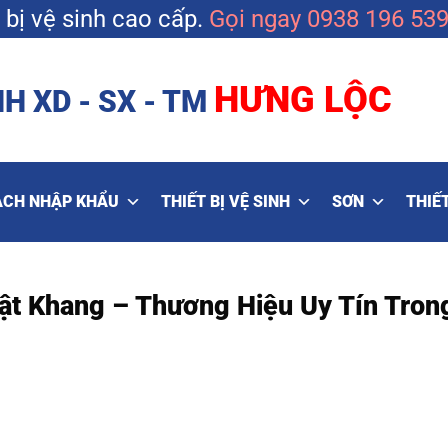
bị vệ sinh cao cấp.
Gọi ngay
0938 196 53
HƯNG LỘC
H XD - SX - TM
ẠCH NHẬP KHẨU
THIẾT BỊ VỆ SINH
SƠN
THIẾT
 Khang – Thương Hiệu Uy Tín Tron