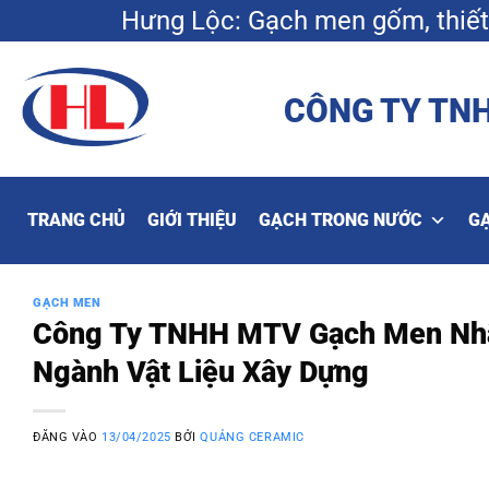
Bỏ
Hưng Lộc: Gạch men gốm, thiết 
qua
nội
dung
CÔNG TY TNH
TRANG CHỦ
GIỚI THIỆU
GẠCH TRONG NƯỚC
G
GẠCH MEN
Công Ty TNHH MTV Gạch Men Nhật
Ngành Vật Liệu Xây Dựng
ĐĂNG VÀO
13/04/2025
BỞI
QUẢNG CERAMIC