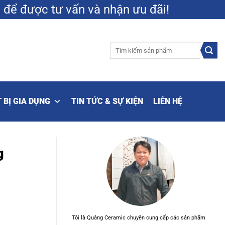
9
để được tư vấn và nhận ưu đãi!
Tìm
kiếm:
 BỊ GIA DỤNG
TIN TỨC & SỰ KIỆN
LIÊN HỆ
g
Tôi là Quảng Ceramic chuyên cung cấp các sản phẩm