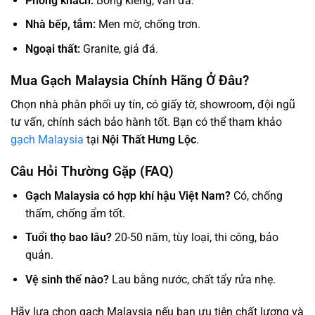
Phòng khách:
Bóng kiếng, vân đá.
Nhà bếp, tắm:
Men mờ, chống trơn.
Ngoại thất:
Granite, giả đá.
Mua Gạch Malaysia Chính Hãng Ở Đâu?
Chọn nhà phân phối uy tín, có giấy tờ, showroom, đội ngũ
tư vấn, chính sách bảo hành tốt. Bạn có thể tham khảo
gạch Malaysia
tại
Nội Thất Hưng Lộc
.
Câu Hỏi Thường Gặp (FAQ)
Gạch Malaysia có hợp khí hậu Việt Nam?
Có, chống
thấm, chống ẩm tốt.
Tuổi thọ bao lâu?
20-50 năm, tùy loại, thi công, bảo
quản.
Vệ sinh thế nào?
Lau bằng nước, chất tẩy rửa nhẹ.
Hãy lựa chọn gạch Malaysia nếu bạn ưu tiên chất lượng và