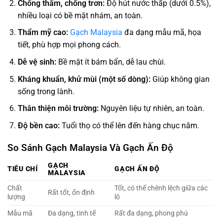
Chống thấm, chống trơn:
Độ hút nước thấp (dưới 0.5%),
nhiều loại có bề mặt nhám, an toàn.
Thẩm mỹ cao:
Gạch Malaysia
đa dạng mẫu mã, họa
tiết, phù hợp mọi phong cách.
Dễ vệ sinh:
Bề mặt ít bám bẩn, dễ lau chùi.
Kháng khuẩn, khử mùi (một số dòng):
Giúp không gian
sống trong lành.
Thân thiện môi trường:
Nguyên liệu tự nhiên, an toàn.
Độ bền cao:
Tuổi thọ có thể lên đến hàng chục năm.
So Sánh Gạch Malaysia Và Gạch Ấn Độ
GẠCH
TIÊU CHÍ
GẠCH ẤN ĐỘ
MALAYSIA
Chất
Tốt, có thể chênh lệch giữa các
Rất tốt, ổn định
lượng
lô
Mẫu mã
Đa dạng, tinh tế
Rất đa dạng, phong phú