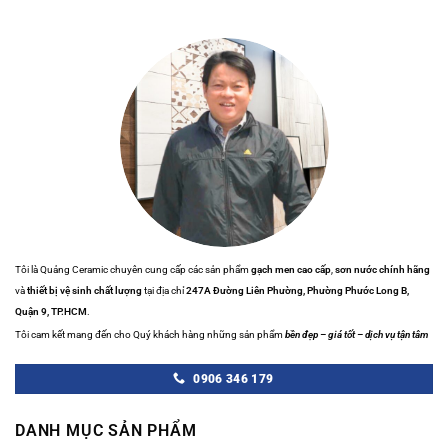
Tôi là Quảng Ceramic chuyên cung cấp các sản phẩm
gạch men cao cấp
,
sơn nước chính hãng
và
thiết bị vệ sinh chất lượng
tại địa chỉ
247A Đường Liên Phường, Phường Phước Long B,
Quận 9, TP.HCM
.
Tôi cam kết mang đến cho Quý khách hàng những sản phẩm
bền đẹp – giá tốt – dịch vụ tận tâm
0906 346 179
DANH MỤC SẢN PHẨM