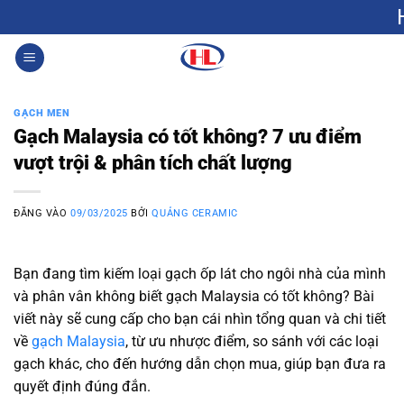
Bỏ
Hưng Lộc: G
qua
nội
0
dung
GẠCH MEN
Gạch Malaysia có tốt không? 7 ưu điểm
vượt trội & phân tích chất lượng
ĐĂNG VÀO
09/03/2025
BỞI
QUẢNG CERAMIC
Bạn đang tìm kiếm loại gạch ốp lát cho ngôi nhà của mình
và phân vân không biết gạch Malaysia có tốt không? Bài
viết này sẽ cung cấp cho bạn cái nhìn tổng quan và chi tiết
về
gạch Malaysia
, từ ưu nhược điểm, so sánh với các loại
gạch khác, cho đến hướng dẫn chọn mua, giúp bạn đưa ra
quyết định đúng đắn.