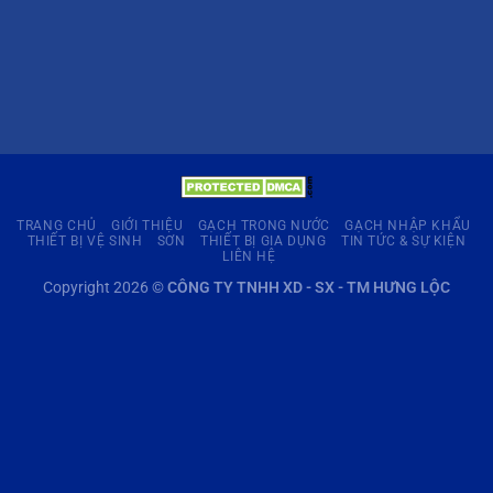
TRANG CHỦ
GIỚI THIỆU
GẠCH TRONG NƯỚC
GẠCH NHẬP KHẨU
THIẾT BỊ VỆ SINH
SƠN
THIẾT BỊ GIA DỤNG
TIN TỨC & SỰ KIỆN
LIÊN HỆ
Copyright 2026 ©
CÔNG TY TNHH XD - SX - TM HƯNG LỘC