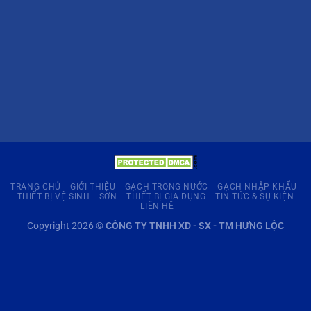
TRANG CHỦ
GIỚI THIỆU
GẠCH TRONG NƯỚC
GẠCH NHẬP KHẨU
THIẾT BỊ VỆ SINH
SƠN
THIẾT BỊ GIA DỤNG
TIN TỨC & SỰ KIỆN
LIÊN HỆ
Copyright 2026 ©
CÔNG TY TNHH XD - SX - TM HƯNG LỘC