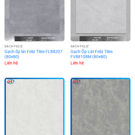
GẠCH FELIZ
GẠCH FELIZ
Gạch ốp lát Feliz Tiles FL88207
Gạch Ốp Lát Feliz Tiles
(80×80)
FV88108M (80×80)
Liên hệ
Liên hệ