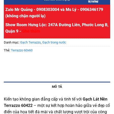
Zalo Mr Quảng - 0908303004 và Ms Lý - 0906346179
(không chặn người lạ)
Show Room Hưng Lộc: 247A Đường Liên, Phước Long B,
Quận 9 -
Ghé thăm
Danh mục:
Gạch Terrazzo
,
Gạch trong nước
Thẻ:
Terrazzo 60x60
MÔ TẢ
Kiến tạo không gian đẳng cấp và tinh tế với
Gạch Lát Nền
Terrazzo 60422
– một sự kết hợp hoàn hảo giữa vẻ đẹp cổ
điển của họa tiết đá mài và chất lượng vượt trội của công