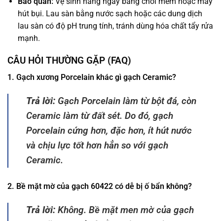
Bảo quản:
Vệ sinh hàng ngày bằng chổi mềm hoặc máy
hút bụi. Lau sàn bằng nước sạch hoặc các dung dịch
lau sàn có độ pH trung tính, tránh dùng hóa chất tẩy rửa
mạnh.
CÂU HỎI THƯỜNG GẶP (FAQ)
1. Gạch xương Porcelain khác gì gạch Ceramic?
Trả lời:
Gạch Porcelain làm từ bột đá, còn
Ceramic làm từ đất sét. Do đó, gạch
Porcelain cứng hơn, đặc hơn, ít hút nước
và chịu lực tốt hơn hẳn so với gạch
Ceramic.
2. Bề mặt mờ của gạch 60422 có dễ bị ố bẩn không?
Trả lời:
Không. Bề mặt men mờ của gạch