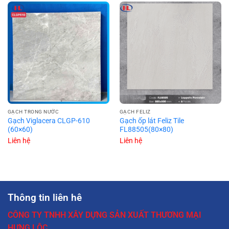
GẠCH TRONG NƯỚC
GẠCH FELIZ
Gạch Viglacera CLGP-610
Gạch ốp lát Feliz Tile
(60×60)
FL88505(80×80)
Liên hệ
Liên hệ
Thông tin liên hê
CÔNG TY TNHH XÂY DỰNG SẢN XUẤT THƯƠNG MẠI
HƯNG LỘC