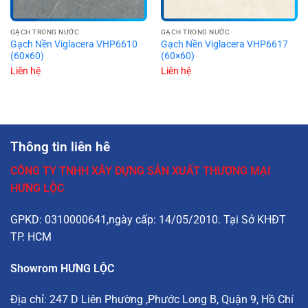
GẠCH TRONG NƯỚC
GẠCH TRONG NƯỚC
Gạch Nền Viglacera VHP6610
Gạch Nền Viglacera VHP6617
(60×60)
(60×60)
Liên hệ
Liên hệ
Thông tin liên hê
CÔNG TY TNHH XÂY DỰNG SẢN XUẤT THƯƠNG MẠI
HƯNG LỘC
GPKD: 0310000641,ngày cấp: 14/05/2010. Tại Sở KHĐT
TP. HCM
Showrom HƯNG LỘC
Địa chỉ:
247 D Liên Phường
,Phước Long B, Quận 9, Hồ Chí