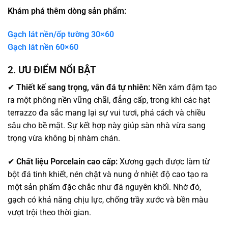
Khám phá thêm dòng sản phẩm:
Gạch lát nền/ốp tường 30×60
Gạch lát nền 60×60
2. ƯU ĐIỂM NỔI BẬT
✔
Thiết kế sang trọng, vân đá tự nhiên:
Nền xám đậm tạo
ra một phông nền vững chãi, đẳng cấp, trong khi các hạt
terrazzo đa sắc mang lại sự vui tươi, phá cách và chiều
sâu cho bề mặt. Sự kết hợp này giúp sàn nhà vừa sang
trọng vừa không bị nhàm chán.
✔
Chất liệu Porcelain cao cấp:
Xương gạch được làm từ
bột đá tinh khiết, nén chặt và nung ở nhiệt độ cao tạo ra
một sản phẩm đặc chắc như đá nguyên khối. Nhờ đó,
gạch có khả năng chịu lực, chống trầy xước và bền màu
vượt trội theo thời gian.