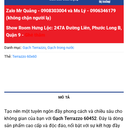
Zalo Mr Quảng - 0908303004 và Ms Lý - 0906346179
(không chặn người lạ)
Show Room Hưng Lộc: 247A Đường Liên, Phước Long B,
Quận 9 -
Ghé thăm
Danh mục:
Gạch Terrazzo
,
Gạch trong nước
Thẻ:
Terrazzo 60x60
MÔ TẢ
Tạo nên một tuyên ngôn đầy phong cách và chiều sâu cho
không gian của bạn với
Gạch Terrazzo 60452
. Đây là dòng
sản phẩm cao cấp và độc đáo, nổi bật với sự kết hợp đầy