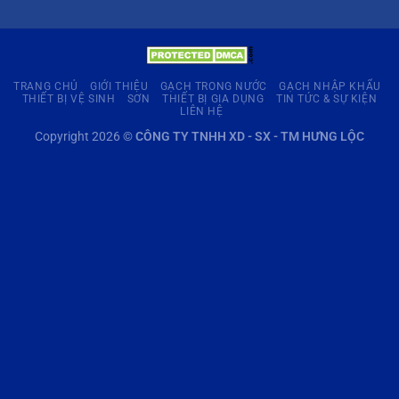
TRANG CHỦ
GIỚI THIỆU
GẠCH TRONG NƯỚC
GẠCH NHẬP KHẨU
THIẾT BỊ VỆ SINH
SƠN
THIẾT BỊ GIA DỤNG
TIN TỨC & SỰ KIỆN
LIÊN HỆ
Copyright 2026 ©
CÔNG TY TNHH XD - SX - TM HƯNG LỘC