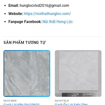
Email:
hunglocvlxd2016@gmail.com
Website:
https://noithathungloc.com/
Fanpage Facebook:
Nội thất Hưng Lộc
SẢN PHẨM TƯƠNG TỰ
GẠCH MEN
GẠCH FELIZ
Gạch Lát Nền SH-GP603
Gạch Ốp Lát Feliz Tiles