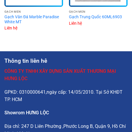
GẠCH MEN
GẠCH MEN
Gạch Vân Đá Marble Paradise
Gạch Trung Quốc 60ML6903
White MT
Liên hệ
Liên hệ
Thông tin liên hê
CÔNG TY TNHH XÂY DỰNG SẢN XUẤT THƯƠNG MẠI
HƯNG LỘC
GPKD: 0310000641,ngày cấp: 14/05/2010. Tại Sở KHĐT
TP. HCM
Showrom HƯNG LỘC
Địa chỉ:
247 D Liên Phường
,Phước Long B, Quận 9, Hồ Chí