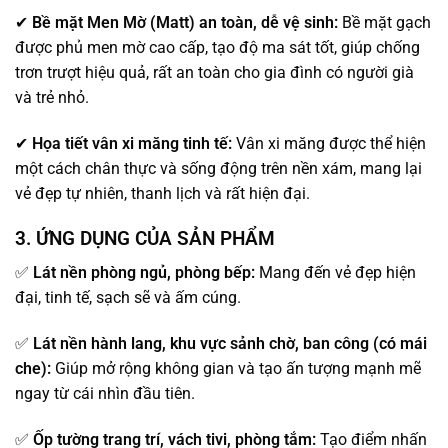
✔
Bề mặt Men Mờ (Matt) an toàn, dễ vệ sinh:
Bề mặt gạch
được phủ men mờ cao cấp, tạo độ ma sát tốt, giúp chống
trơn trượt hiệu quả, rất an toàn cho gia đình có người già
và trẻ nhỏ.
✔
Họa tiết vân xi măng tinh tế:
Vân xi măng được thể hiện
một cách chân thực và sống động trên nền xám, mang lại
vẻ đẹp tự nhiên, thanh lịch và rất hiện đại.
3. ỨNG DỤNG CỦA SẢN PHẨM
✅
Lát nền phòng ngủ, phòng bếp:
Mang đến vẻ đẹp hiện
đại, tinh tế, sạch sẽ và ấm cúng.
✅
Lát nền hành lang, khu vực sảnh chờ, ban công (có mái
che):
Giúp mở rộng không gian và tạo ấn tượng mạnh mẽ
ngay từ cái nhìn đầu tiên.
✅
Ốp tường trang trí, vách tivi, phòng tắm:
Tạo điểm nhấn