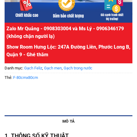
Zalo Mr Quảng - 0908303004 và Ms Lý - 0906346179
(không chặn người lạ)
Show Room Hưng Lộc: 247A Đường Liên, Phước Long B,
Quận 9 -
Ghé thăm
Danh mục:
Gạch Feliz
,
Gạch men
,
Gạch trong nước
Thẻ:
F-80cmx80cm
MÔ TẢ
1. THÔNG SỐ KỸ THUẬT