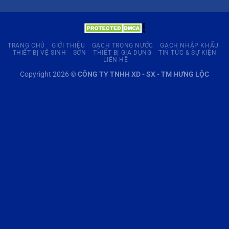
TRANG CHỦ
GIỚI THIỆU
GẠCH TRONG NƯỚC
GẠCH NHẬP KHẨU
THIẾT BỊ VỆ SINH
SƠN
THIẾT BỊ GIA DỤNG
TIN TỨC & SỰ KIỆN
LIÊN HỆ
Copyright 2026 ©
CÔNG TY TNHH XD - SX - TM HƯNG LỘC