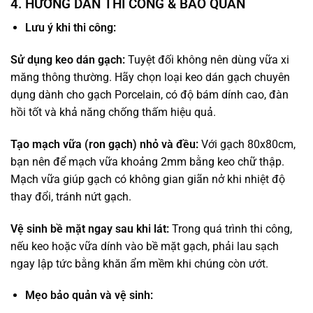
4. HƯỚNG DẪN THI CÔNG & BẢO QUẢN
Lưu ý khi thi công:
Sử dụng keo dán gạch:
Tuyệt đối không nên dùng vữa xi
măng thông thường. Hãy chọn loại keo dán gạch chuyên
dụng dành cho gạch Porcelain, có độ bám dính cao, đàn
hồi tốt và khả năng chống thấm hiệu quả.
Tạo mạch vữa (ron gạch) nhỏ và đều:
Với gạch 80x80cm,
bạn nên để mạch vữa khoảng 2mm bằng keo chữ thập.
Mạch vữa giúp gạch có không gian giãn nở khi nhiệt độ
thay đổi, tránh nứt gạch.
Vệ sinh bề mặt ngay sau khi lát:
Trong quá trình thi công,
nếu keo hoặc vữa dính vào bề mặt gạch, phải lau sạch
ngay lập tức bằng khăn ẩm mềm khi chúng còn ướt.
Mẹo bảo quản và vệ sinh: