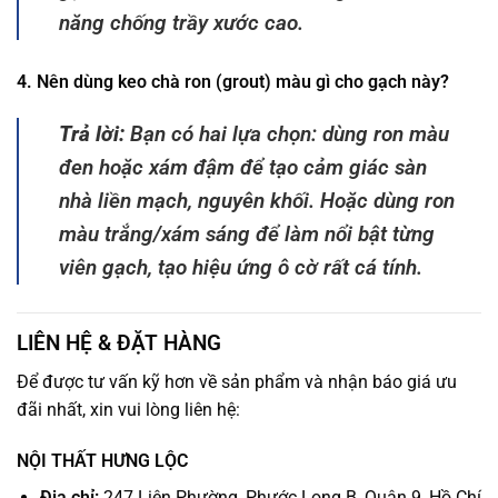
năng chống trầy xước cao.
4. Nên dùng keo chà ron (grout) màu gì cho gạch này?
Trả lời:
Bạn có hai lựa chọn: dùng ron màu
đen hoặc xám đậm để tạo cảm giác sàn
nhà liền mạch, nguyên khối. Hoặc dùng ron
màu trắng/xám sáng để làm nổi bật từng
viên gạch, tạo hiệu ứng ô cờ rất cá tính.
LIÊN HỆ & ĐẶT HÀNG
Để được tư vấn kỹ hơn về sản phẩm và nhận báo giá ưu
đãi nhất, xin vui lòng liên hệ:
NỘI THẤT HƯNG LỘC
Địa chỉ:
247 Liên Phường, Phước Long B, Quận 9, Hồ Chí