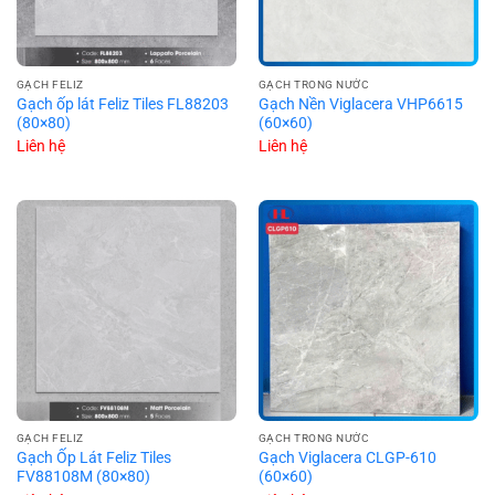
GẠCH FELIZ
GẠCH TRONG NƯỚC
Gạch ốp lát Feliz Tiles FL88203
Gạch Nền Viglacera VHP6615
(80×80)
(60×60)
Liên hệ
Liên hệ
GẠCH FELIZ
GẠCH TRONG NƯỚC
Gạch Ốp Lát Feliz Tiles
Gạch Viglacera CLGP-610
FV88108M (80×80)
(60×60)