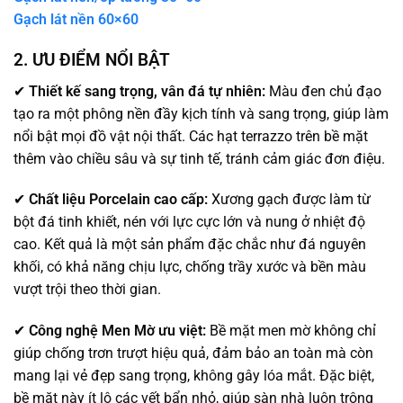
Gạch lát nền 60×60
2. ƯU ĐIỂM NỔI BẬT
✔
Thiết kế sang trọng, vân đá tự nhiên:
Màu đen chủ đạo
tạo ra một phông nền đầy kịch tính và sang trọng, giúp làm
nổi bật mọi đồ vật nội thất. Các hạt terrazzo trên bề mặt
thêm vào chiều sâu và sự tinh tế, tránh cảm giác đơn điệu.
✔
Chất liệu Porcelain cao cấp:
Xương gạch được làm từ
bột đá tinh khiết, nén với lực cực lớn và nung ở nhiệt độ
cao. Kết quả là một sản phẩm đặc chắc như đá nguyên
khối, có khả năng chịu lực, chống trầy xước và bền màu
vượt trội theo thời gian.
✔
Công nghệ Men Mờ ưu việt:
Bề mặt men mờ không chỉ
giúp chống trơn trượt hiệu quả, đảm bảo an toàn mà còn
mang lại vẻ đẹp sang trọng, không gây lóa mắt. Đặc biệt,
bề mặt này ít lộ các vết bẩn nhỏ, giúp sàn nhà luôn trông