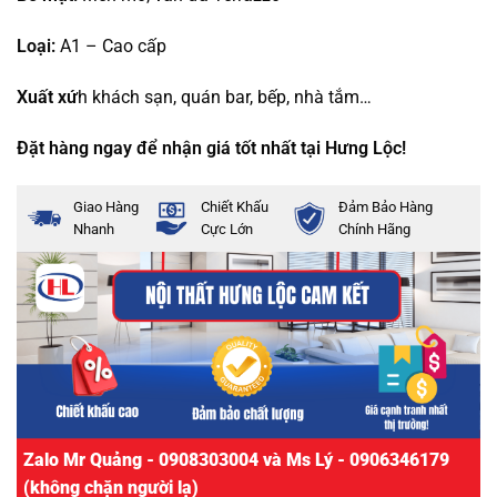
Loại:
A1 – Cao cấp
Xuất xứ
h khách sạn, quán bar, bếp, nhà tắm…
Đặt hàng ngay để nhận giá tốt nhất tại Hưng Lộc!
Giao Hàng
Chiết Khấu
Đảm Bảo Hàng
Nhanh
Cực Lớn
Chính Hãng
Zalo Mr Quảng - 0908303004 và Ms Lý - 0906346179
(không chặn người lạ)