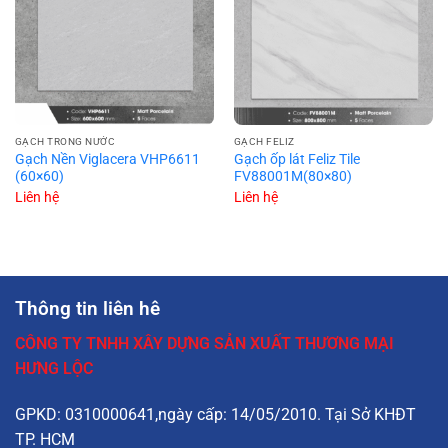
GẠCH TRONG NƯỚC
GẠCH FELIZ
Gạch Nền Viglacera VHP6611
Gạch ốp lát Feliz Tile
(60×60)
FV88001M(80×80)
Liên hệ
Liên hệ
Thông tin liên hê
CÔNG TY TNHH XÂY DỰNG SẢN XUẤT THƯƠNG MẠI
HƯNG LỘC
GPKD: 0310000641,ngày cấp: 14/05/2010. Tại Sở KHĐT
TP. HCM