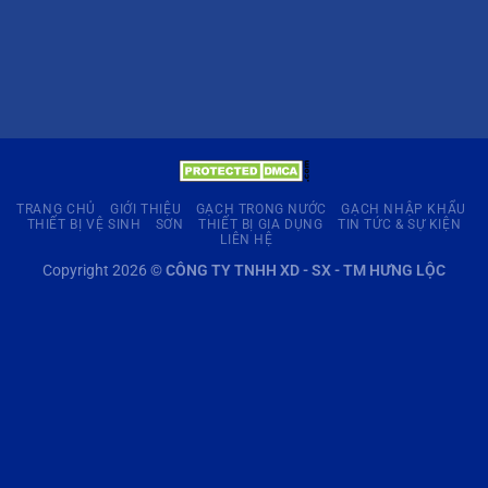
TRANG CHỦ
GIỚI THIỆU
GẠCH TRONG NƯỚC
GẠCH NHẬP KHẨU
THIẾT BỊ VỆ SINH
SƠN
THIẾT BỊ GIA DỤNG
TIN TỨC & SỰ KIỆN
LIÊN HỆ
Copyright 2026 ©
CÔNG TY TNHH XD - SX - TM HƯNG LỘC