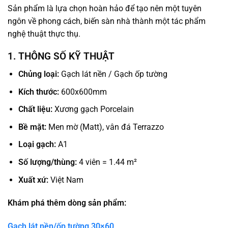
Sản phẩm là lựa chọn hoàn hảo để tạo nên một tuyên
ngôn về phong cách, biến sàn nhà thành một tác phẩm
nghệ thuật thực thụ.
1. THÔNG SỐ KỸ THUẬT
Chủng loại:
Gạch lát nền / Gạch ốp tường
Kích thước:
600x600mm
Chất liệu:
Xương gạch Porcelain
Bề mặt:
Men mờ (Matt), vân đá Terrazzo
Loại gạch:
A1
Số lượng/thùng:
4 viên = 1.44 m²
Xuất xứ:
Việt Nam
Khám phá thêm dòng sản phẩm:
Gạch lát nền/ốp tường 30×60