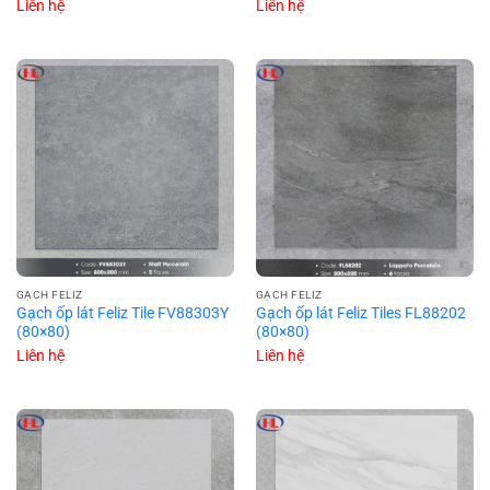
Liên hệ
Liên hệ
GẠCH FELIZ
GẠCH FELIZ
Gạch ốp lát Feliz Tile FV88303Y
Gạch ốp lát Feliz Tiles FL88202
(80×80)
(80×80)
Liên hệ
Liên hệ