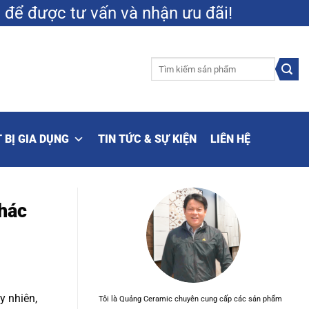
9
để được tư vấn và nhận ưu đãi!
Tìm
kiếm:
 BỊ GIA DỤNG
TIN TỨC & SỰ KIỆN
LIÊN HỆ
hác
y nhiên,
Tôi là Quảng Ceramic chuyên cung cấp các sản phẩm