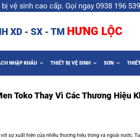
bị vệ sinh cao cấp.
Gọi ngay
0938 196 53
HƯNG LỘC
H XD - SX - TM
ẠCH NHẬP KHẨU
THIẾT BỊ VỆ SINH
SƠN
THIẾT
Men Toko Thay Vì Các Thương Hiệu K
ới sự xuất hiện của nhiều thương hiệu trong và ngoài nước. Tu