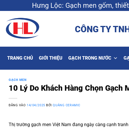
Bỏ
Hưng Lộc: Gạch men gốm, thiết 
qua
nội
dung
CÔNG TY TNH
TRANG CHỦ
GIỚI THIỆU
GẠCH TRONG NƯỚC
G
GẠCH MEN
10 Lý Do Khách Hàng Chọn Gạch 
ĐĂNG VÀO
14/04/2025
BỞI
QUẢNG CERAMIC
Thị trường gạch men Việt Nam đang ngày càng cạnh tranh v