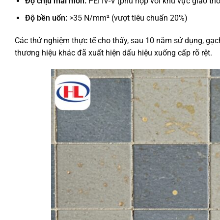
Độ chịu mài mòn:
PEI IV-V (phù hợp với khu vực giao th
Độ bền uốn:
>35 N/mm² (vượt tiêu chuẩn 20%)
Các thử nghiệm thực tế cho thấy, sau 10 năm sử dụng, gạc
thương hiệu khác đã xuất hiện dấu hiệu xuống cấp rõ rệt.