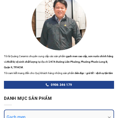
Tôi là Quảng Ceramic chuyên cung cấp các sản phẩm
gạch men cao cấp
,
sơn nước chính hãng
và
thiết bị vệ sinh chất lượng
tại địa chỉ
247A Đường Liên Phường, Phường Phước Long B,
Quận 9, TP.HCM
.
Tôi cam kết mang đến cho Quý khách hàng những sản phẩm
bền đẹp – giá tốt – dịch vụ tận tâm
0906 346 179
DANH MỤC SẢN PHẨM
Gạch men