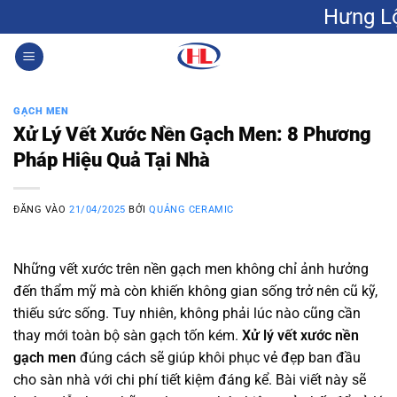
Bỏ
Hưng Lộc: Gạch men 
qua
nội
0
dung
GẠCH MEN
Xử Lý Vết Xước Nền Gạch Men: 8 Phương
Pháp Hiệu Quả Tại Nhà
ĐĂNG VÀO
21/04/2025
BỞI
QUẢNG CERAMIC
Những vết xước trên nền gạch men không chỉ ảnh hưởng
đến thẩm mỹ mà còn khiến không gian sống trở nên cũ kỹ,
thiếu sức sống. Tuy nhiên, không phải lúc nào cũng cần
thay mới toàn bộ sàn gạch tốn kém.
Xử lý vết xước nền
gạch men
đúng cách sẽ giúp khôi phục vẻ đẹp ban đầu
cho sàn nhà với chi phí tiết kiệm đáng kể. Bài viết này sẽ