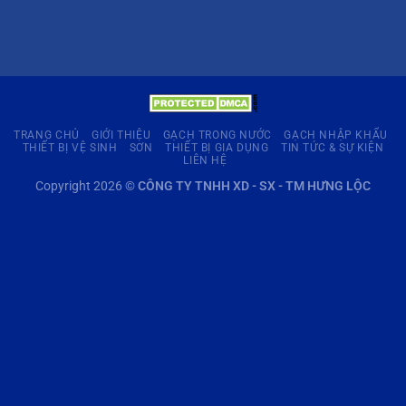
TRANG CHỦ
GIỚI THIỆU
GẠCH TRONG NƯỚC
GẠCH NHẬP KHẨU
THIẾT BỊ VỆ SINH
SƠN
THIẾT BỊ GIA DỤNG
TIN TỨC & SỰ KIỆN
LIÊN HỆ
Copyright 2026 ©
CÔNG TY TNHH XD - SX - TM HƯNG LỘC