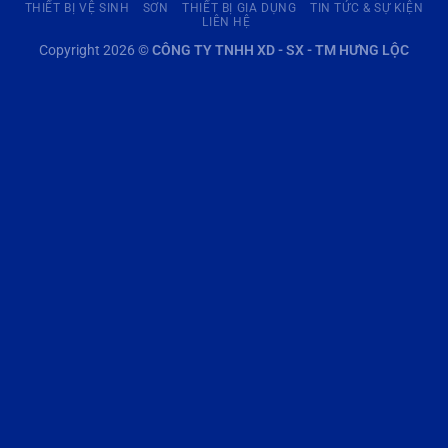
THIẾT BỊ VỆ SINH
SƠN
THIẾT BỊ GIA DỤNG
TIN TỨC & SỰ KIỆN
LIÊN HỆ
Copyright 2026 ©
CÔNG TY TNHH XD - SX - TM HƯNG LỘC