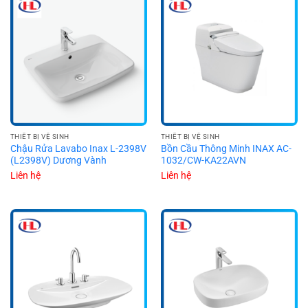
THIẾT BỊ VỆ SINH
THIẾT BỊ VỆ SINH
Chậu Rửa Lavabo Inax L-2398V
Bồn Cầu Thông Minh INAX AC-
(L2398V) Dương Vành
1032/CW-KA22AVN
Liên hệ
Liên hệ