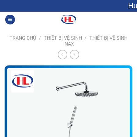
Bỏ
Hưng Lộc: Gạ
qua
nội
0
dung
TRANG CHỦ
/
THIẾT BỊ VỆ SINH
/
THIẾT BỊ VỆ SINH
INAX