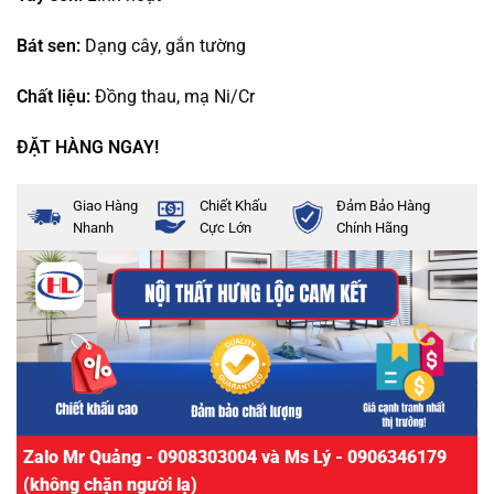
Bát sen:
Dạng cây, gắn tường
Chất liệu:
Đồng thau, mạ Ni/Cr
ĐẶT HÀNG NGAY!
Giao Hàng
Chiết Khấu
Đảm Bảo Hàng
Nhanh
Cực Lớn
Chính Hãng
Zalo Mr Quảng - 0908303004 và Ms Lý - 0906346179
(không chặn người lạ)