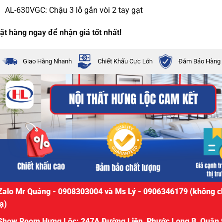
AL-630VGC: Chậu 3 lỗ gắn vòi 2 tay gạt
ặt hàng ngay để nhận giá tốt nhất!
Giao Hàng Nhanh
Chiết Khấu Cực Lớn
Đảm Bảo Hàng 
Zalo Mr Quảng - 0908303004 và Ms Lý - 0906346179 (không c
lạ)
Show Room Hưng Lộc: 247A Đường Liên, Phước Long B, Quận 