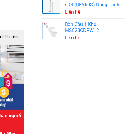
60S (BFV60S) Nóng Lạnh
Liên hệ
Bàn Cầu 1 Khối
MS823CDRW12
Chính Hãng
Liên hệ
hặn người
9 -
Ghé