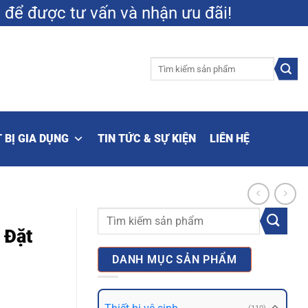
9
để được tư vấn và nhận ưu đãi!
Tìm
kiếm:
 BỊ GIA DỤNG
TIN TỨC & SỰ KIỆN
LIÊN HỆ
Tìm
 Đặt
kiếm:
DANH MỤC SẢN PHẨM