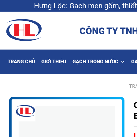
Bỏ
Hưng Lộc: Gạch men gốm, thiết 
qua
nội
dung
CÔNG TY TNH
TRANG CHỦ
GIỚI THIỆU
GẠCH TRONG NƯỚC
G
TR