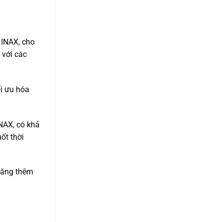
 INAX, cho
 với các
ối ưu hóa
NAX, có khả
ốt thời
tăng thêm