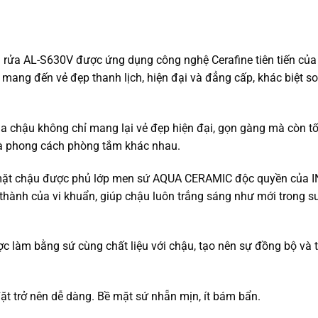
rửa AL-S630V được ứng dụng công nghệ Cerafine tiên tiến của
mang đến vẻ đẹp thanh lịch, hiện đại và đẳng cấp, khác biệt so
ủa chậu không chỉ mang lại vẻ đẹp hiện đại, gọn gàng mà còn t
và phong cách phòng tắm khác nhau.
ặt chậu được phủ lớp men sứ AQUA CERAMIC độc quyền của I
ành của vi khuẩn, giúp chậu luôn trắng sáng như mới trong su
c làm bằng sứ cùng chất liệu với chậu, tạo nên sự đồng bộ và 
đặt trở nên dễ dàng. Bề mặt sứ nhẵn mịn, ít bám bẩn.