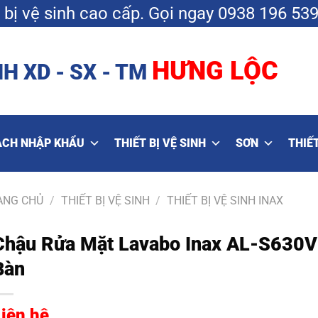
bị vệ sinh cao cấp.
Gọi ngay
0938 196 53
HƯNG LỘC
H XD - SX - TM
ẠCH NHẬP KHẨU
THIẾT BỊ VỆ SINH
SƠN
THIẾT
ANG CHỦ
/
THIẾT BỊ VỆ SINH
/
THIẾT BỊ VỆ SINH INAX
Chậu Rửa Mặt Lavabo Inax AL-S630V
Bàn
Liên hệ