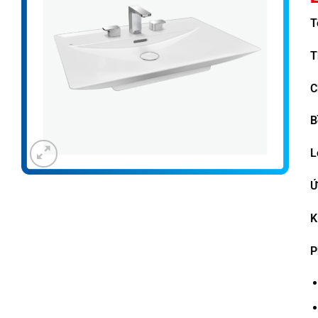
T
T
C
B
L
Ứ
K
P