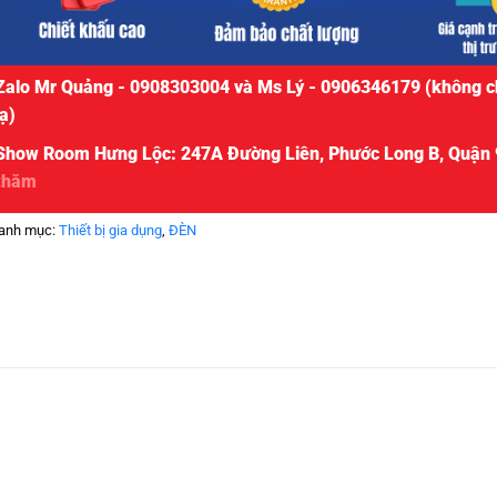
Zalo Mr Quảng - 0908303004 và Ms Lý - 0906346179 (không c
lạ)
Show Room Hưng Lộc: 247A Đường Liên, Phước Long B, Quận 
thăm
anh mục:
Thiết bị gia dụng
,
ĐÈN