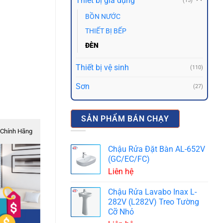
Thiết bị gia dụng
(15)
BỒN NƯỚC
THIẾT BỊ BẾP
ĐÈN
Thiết bị vệ sinh
(110)
Sơn
(27)
SẢN PHẨM BÁN CHẠY
Chính Hãng
Chậu Rửa Đặt Bàn AL-652V
(GC/EC/FC)
Liên hệ
Chậu Rửa Lavabo Inax L-
282V (L282V) Treo Tường
Cỡ Nhỏ