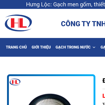
Bỏ
Hưng Lộc: Gạch men gốm, thiết 
qua
nội
dung
CÔNG TY TNH
TRANG CHỦ
GIỚI THIỆU
GẠCH TRONG NƯỚC
G
T