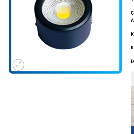
C
Á
K
K
Đ