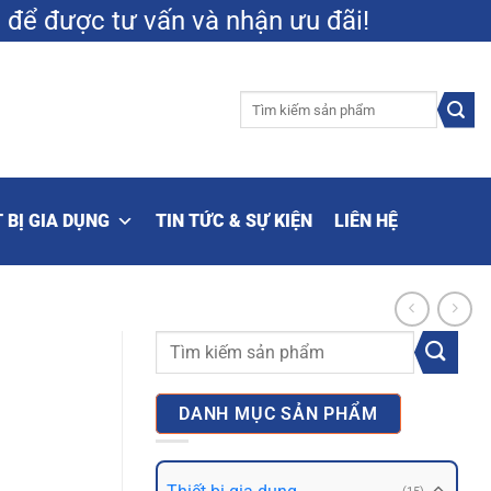
9
để được tư vấn và nhận ưu đãi!
Tìm
kiếm:
 BỊ GIA DỤNG
TIN TỨC & SỰ KIỆN
LIÊN HỆ
Tìm
kiếm:
DANH MỤC SẢN PHẨM