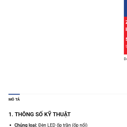
D
MÔ TẢ
1. THÔNG SỐ KỸ THUẬT
Chủng loại:
Đèn LED ốp trần (ốp nổi)