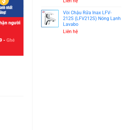
Liên hệ
Vòi Chậu Rửa Inax LFV-
212S (LFV212S) Nóng Lạnh
hặn người
Lavabo
Liên hệ
9 -
Ghé