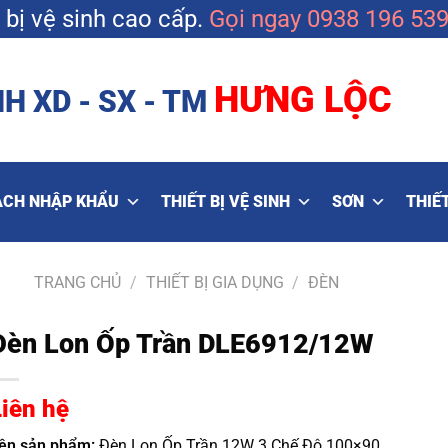
bị vệ sinh cao cấp.
Gọi ngay
0938 196 53
HƯNG LỘC
H XD - SX - TM
ẠCH NHẬP KHẨU
THIẾT BỊ VỆ SINH
SƠN
THIẾT
TRANG CHỦ
/
THIẾT BỊ GIA DỤNG
/
ĐÈN
Đèn Lon Ốp Trần DLE6912/12W
Liên hệ
ên sản phẩm:
Đèn Lon Ốp Trần 12W 3 Chế Độ 100×90