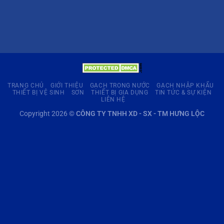
TRANG CHỦ
GIỚI THIỆU
GẠCH TRONG NƯỚC
GẠCH NHẬP KHẨU
THIẾT BỊ VỆ SINH
SƠN
THIẾT BỊ GIA DỤNG
TIN TỨC & SỰ KIỆN
LIÊN HỆ
Copyright 2026 ©
CÔNG TY TNHH XD - SX - TM HƯNG LỘC