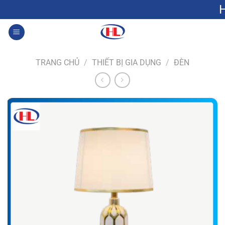
Bỏ
Hưng Lộc: G
qua
nội
0
dung
TRANG CHỦ
/
THIẾT BỊ GIA DỤNG
/
ĐÈN