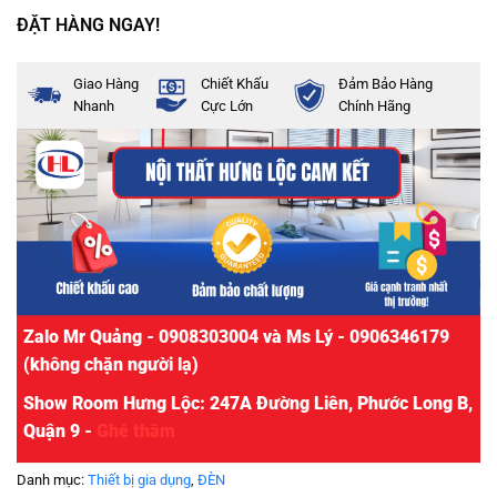
ĐẶT HÀNG NGAY!
Giao Hàng
Chiết Khấu
Đảm Bảo Hàng
Nhanh
Cực Lớn
Chính Hãng
Zalo Mr Quảng - 0908303004 và Ms Lý - 0906346179
(không chặn người lạ)
Show Room Hưng Lộc: 247A Đường Liên, Phước Long B,
Quận 9 -
Ghé thăm
Danh mục:
Thiết bị gia dụng
,
ĐÈN