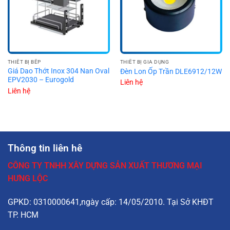
THIẾT BỊ BẾP
THIẾT BỊ GIA DỤNG
Giá Dao Thớt Inox 304 Nan Oval
Đèn Lon Ốp Trần DLE6912/12W
EPV2030 – Eurogold
Liên hệ
Liên hệ
Thông tin liên hê
CÔNG TY TNHH XÂY DỰNG SẢN XUẤT THƯƠNG MẠI
HƯNG LỘC
GPKD: 0310000641,ngày cấp: 14/05/2010. Tại Sở KHĐT
TP. HCM