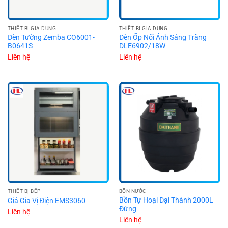
THIẾT BỊ GIA DỤNG
THIẾT BỊ GIA DỤNG
Đèn Tường Zemba CO6001-
Đèn Ốp Nổi Ánh Sáng Trắng
B0641S
DLE6902/18W
Liên hệ
Liên hệ
THIẾT BỊ BẾP
BỒN NƯỚC
Bồn Tự Hoại Đại Thành 2000L
Giá Gia Vị Điện EMS3060
Đứng
Liên hệ
Liên hệ