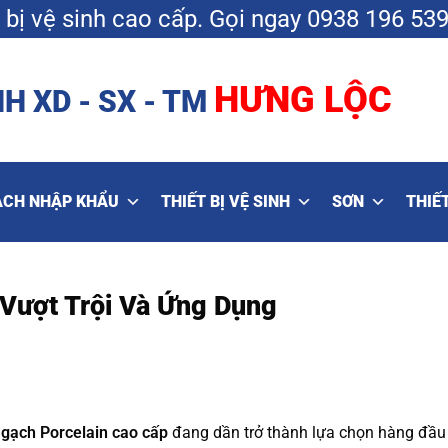
bị vệ sinh cao cấp.
Gọi ngay
0938 196 53
HƯNG LỘC
H XD - SX - TM
ẠCH NHẬP KHẨU
THIẾT BỊ VỆ SINH
SƠN
THIẾT
 Vượt Trội Và Ứng Dụng
,
gạch Porcelain cao cấp
đang dần trở thành lựa chọn hàng đầu