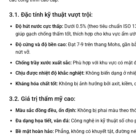
3.1. Đặc tính kỹ thuật vượt trội:
Độ hút nước cực thấp:
Dưới 0.5% (theo tiêu chuẩn ISO 1
giúp gạch chống thấm tốt, thích hợp cho khu vực ẩm ướt
Độ cứng và độ bền cao:
Đạt 7-9 trên thang Mohs, gần b
nứt vỡ.
Chống trầy xước xuất sắc:
Phù hợp với khu vực có mật đ
Chịu được nhiệt độ khắc nghiệt:
Không biến dạng ở nhiệt
Kháng hóa chất tốt:
Không bị ảnh hưởng bởi axit, kiềm, 
3.2. Giá trị thẩm mỹ cao:
Màu sắc đồng đều, ổn định:
Không bị phai màu theo thời
Đa dạng họa tiết, vân đá:
Công nghệ in kỹ thuật số cho p
Bề mặt hoàn hảo:
Phẳng, không có khuyết tật, đường né