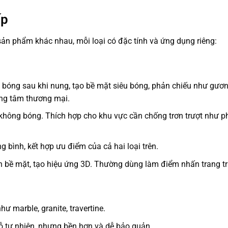
ấp
ản phẩm khác nhau, mỗi loại có đặc tính và ứng dụng riêng:
bóng sau khi nung, tạo bề mặt siêu bóng, phản chiếu như gươn
ung tâm thương mại.
hông bóng. Thích hợp cho khu vực cần chống trơn trượt như p
 bình, kết hợp ưu điểm của cả hai loại trên.
n bề mặt, tạo hiệu ứng 3D. Thường dùng làm điểm nhấn trang trí
ư marble, granite, travertine.
ỗ tự nhiên, nhưng bền hơn và dễ bảo quản.