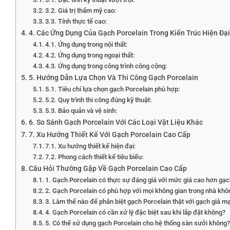
3.2. Giá trị thẩm mỹ cao:
3.3. Tính thực tế cao:
4. Các Ứng Dụng Của Gạch Porcelain Trong Kiến Trúc Hiện Đại
4.1. Ứng dụng trong nội thất:
4.2. Ứng dụng trong ngoại thất:
4.3. Ứng dụng trong công trình công cộng:
5. Hướng Dẫn Lựa Chọn Và Thi Công Gạch Porcelain
5.1. Tiêu chí lựa chọn gạch Porcelain phù hợp:
5.2. Quy trình thi công đúng kỹ thuật:
5.3. Bảo quản và vệ sinh:
6. So Sánh Gạch Porcelain Với Các Loại Vật Liệu Khác
7. Xu Hướng Thiết Kế Với Gạch Porcelain Cao Cấp
7.1. Xu hướng thiết kế hiện đại:
7.2. Phong cách thiết kế tiêu biểu:
Câu Hỏi Thường Gặp Về Gạch Porcelain Cao Cấp
1. Gạch Porcelain có thực sự đáng giá với mức giá cao hơn gạ
2. Gạch Porcelain có phù hợp với mọi không gian trong nhà khô
3. Làm thế nào để phân biệt gạch Porcelain thật với gạch giả m
4. Gạch Porcelain có cần xử lý đặc biệt sau khi lắp đặt không?
5. Có thể sử dụng gạch Porcelain cho hệ thống sàn sưởi không