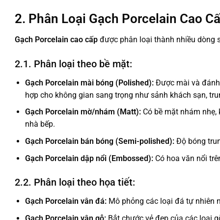
2. Phân Loại Gạch Porcelain Cao C
Gạch Porcelain cao cấp
được phân loại thành nhiều dòng s
2.1. Phân loại theo bề mặt:
Gạch Porcelain mài bóng (Polished):
Được mài và đánh 
hợp cho không gian sang trọng như sảnh khách sạn, tr
Gạch Porcelain mờ/nhám (Matt):
Có bề mặt nhám nhẹ, k
nhà bếp.
Gạch Porcelain bán bóng (Semi-polished):
Độ bóng trung
Gạch Porcelain dập nổi (Embossed):
Có hoa văn nổi trê
2.2. Phân loại theo họa tiết:
Gạch Porcelain vân đá:
Mô phỏng các loại đá tự nhiên nh
Gạch Porcelain vân gỗ:
Bắt chước vẻ đẹp của các loại g