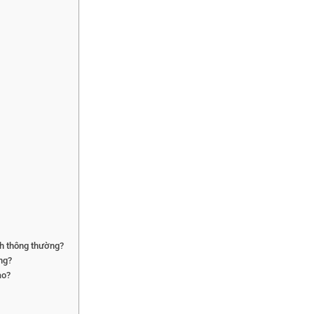
ch thông thường?
ng?
ạo?
?