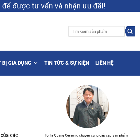
9
để được tư vấn và nhận ưu đãi!
Tìm
kiếm:
 BỊ GIA DỤNG
TIN TỨC & SỰ KIỆN
LIÊN HỆ
 của các
Tôi là Quảng Ceramic chuyên cung cấp các sản phẩm