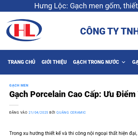
Bỏ
Hưng Lộc: Gạch men gốm, thiết 
qua
nội
dung
CÔNG TY TNH
TRANG CHỦ
GIỚI THIỆU
GẠCH TRONG NƯỚC
G
GẠCH MEN
Gạch Porcelain Cao Cấp: Ưu Điểm
ĐĂNG VÀO
21/04/2025
BỞI
QUẢNG CERAMIC
Trong xu hướng thiết kế và thi công nội ngoại thất hiện đại