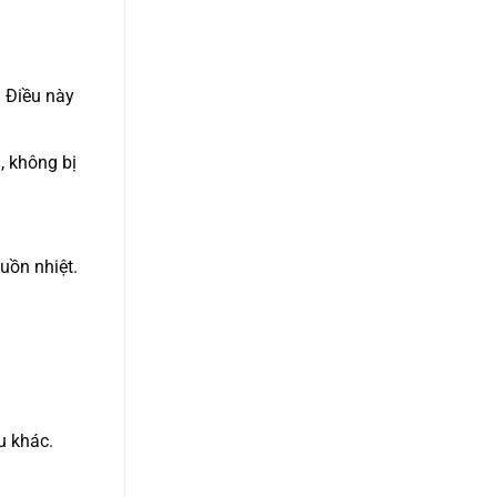
. Điều này
, không bị
uồn nhiệt.
u khác.