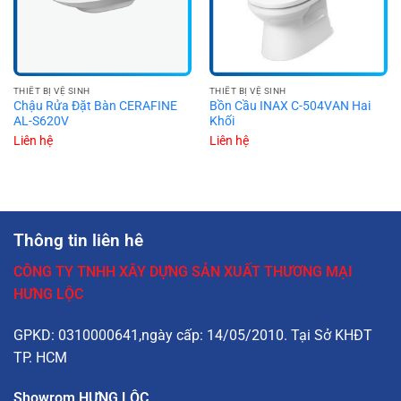
THIẾT BỊ VỆ SINH
THIẾT BỊ VỆ SINH
Chậu Rửa Đặt Bàn CERAFINE
Bồn Cầu INAX C-504VAN Hai
AL-S620V
Khối
Liên hệ
Liên hệ
Thông tin liên hê
CÔNG TY TNHH XÂY DỰNG SẢN XUẤT THƯƠNG MẠI
HƯNG LỘC
GPKD: 0310000641,ngày cấp: 14/05/2010. Tại Sở KHĐT
TP. HCM
Showrom HƯNG LỘC