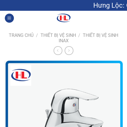
Bỏ
Hưng Lộc: Gạch men g
qua
nội
0
dung
TRANG CHỦ
/
THIẾT BỊ VỆ SINH
/
THIẾT BỊ VỆ SINH
INAX