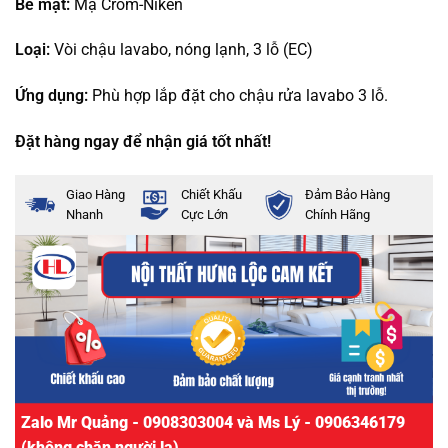
Bề mặt:
Mạ Crom-Niken
Loại:
Vòi chậu lavabo, nóng lạnh, 3 lỗ (EC)
Ứng dụng:
Phù hợp lắp đặt cho chậu rửa lavabo 3 lỗ.
Đặt hàng ngay để nhận giá tốt nhất!
Giao Hàng
Chiết Khấu
Đảm Bảo Hàng
Nhanh
Cực Lớn
Chính Hãng
Zalo Mr Quảng - 0908303004 và Ms Lý - 0906346179
(không chặn người lạ)