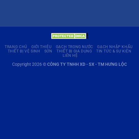
TRANG CHỦ
GIỚI THIỆU
GẠCH TRONG NƯỚC
GẠCH NHẬP KHẨU
THIẾT BỊ VỆ SINH
SƠN
THIẾT BỊ GIA DỤNG
TIN TỨC & SỰ KIỆN
LIÊN HỆ
Copyright 2026 ©
CÔNG TY TNHH XD - SX - TM HƯNG LỘC