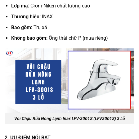
Lớp mạ:
Crom-Niken chất lượng cao
Thương hiệu:
INAX
Bao gồm:
Trụ xả
Không bao gồm:
Ống thải chữ P (mua riêng)
Vòi Chậu Rửa Nóng Lạnh Inax LFV-3001S (LFV3001S) 3 Lỗ
2. ƯU ĐIỂM NỔI BẬT