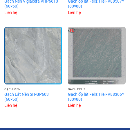
Gạch Nền Viglacera VHP6610
Gạch ốp lát Feliz Tile FV88507Y
(60×60)
(80×80)
Liên hệ
Liên hệ
GẠCH MEN
GẠCH FELIZ
Gạch Lát Nền SH-GP603
Gạch ốp lát Feliz Tile FV88306Y
(60×60)
(80×80)
Liên hệ
Liên hệ