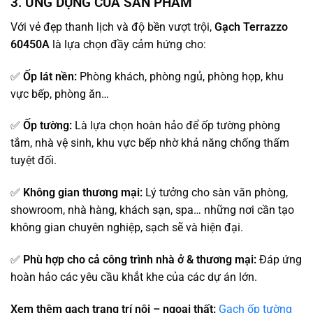
3. ỨNG DỤNG CỦA SẢN PHẨM
Với vẻ đẹp thanh lịch và độ bền vượt trội,
Gạch Terrazzo
60450A
là lựa chọn đầy cảm hứng cho:
✅
Ốp lát nền:
Phòng khách, phòng ngủ, phòng họp, khu
vực bếp, phòng ăn…
✅
Ốp tường:
Là lựa chọn hoàn hảo để ốp tường phòng
tắm, nhà vệ sinh, khu vực bếp nhờ khả năng chống thấm
tuyệt đối.
✅
Không gian thương mại:
Lý tưởng cho sàn văn phòng,
showroom, nhà hàng, khách sạn, spa… những nơi cần tạo
không gian chuyên nghiệp, sạch sẽ và hiện đại.
✅
Phù hợp cho cả công trình nhà ở & thương mại:
Đáp ứng
hoàn hảo các yêu cầu khắt khe của các dự án lớn.
Xem thêm gạch trang trí nội – ngoại thất:
Gạch ốp tường