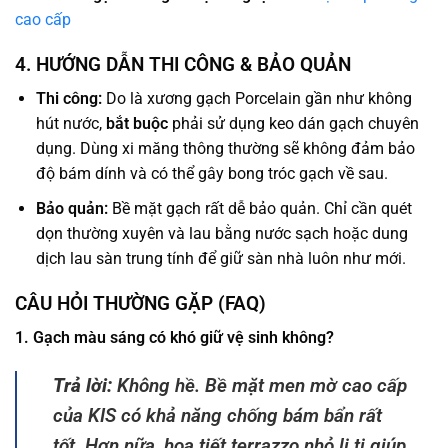
cao cấp
4. HƯỚNG DẪN THI CÔNG & BẢO QUẢN
Thi công:
Do là xương gạch Porcelain gần như không
hút nước,
bắt buộc
phải sử dụng keo dán gạch chuyên
dụng. Dùng xi măng thông thường sẽ không đảm bảo
độ bám dính và có thể gây bong tróc gạch về sau.
Bảo quản:
Bề mặt gạch rất dễ bảo quản. Chỉ cần quét
dọn thường xuyên và lau bằng nước sạch hoặc dung
dịch lau sàn trung tính để giữ sàn nhà luôn như mới.
CÂU HỎI THƯỜNG GẶP (FAQ)
1. Gạch màu sáng có khó giữ vệ sinh không?
Trả lời:
Không hề. Bề mặt men mờ cao cấp
của KIS có khả năng chống bám bẩn rất
tốt. Hơn nữa, họa tiết terrazzo nhỏ li ti giúp