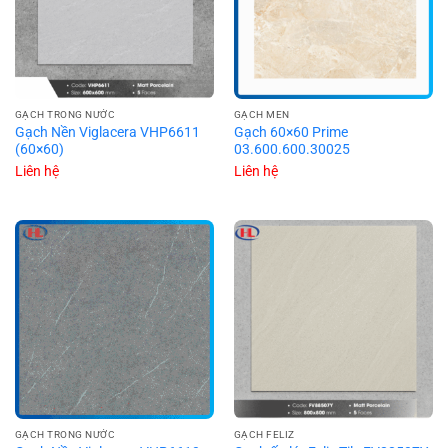
GẠCH TRONG NƯỚC
GẠCH MEN
Gạch Nền Viglacera VHP6611
Gạch 60×60 Prime
(60×60)
03.600.600.30025
Liên hệ
Liên hệ
GẠCH TRONG NƯỚC
GẠCH FELIZ