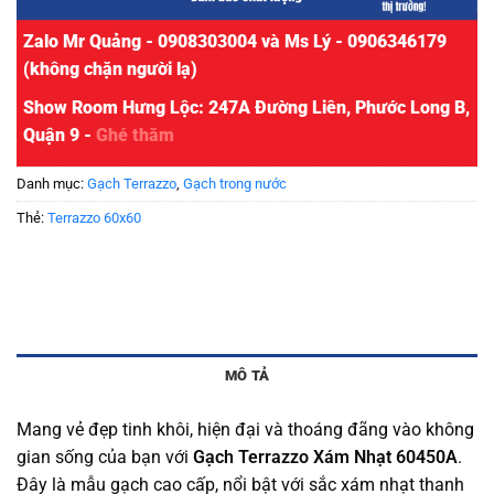
Zalo Mr Quảng - 0908303004 và Ms Lý - 0906346179
(không chặn người lạ)
Show Room Hưng Lộc: 247A Đường Liên, Phước Long B,
Quận 9 -
Ghé thăm
Danh mục:
Gạch Terrazzo
,
Gạch trong nước
Thẻ:
Terrazzo 60x60
MÔ TẢ
Mang vẻ đẹp tinh khôi, hiện đại và thoáng đãng vào không
gian sống của bạn với
Gạch Terrazzo Xám Nhạt 60450A
.
Đây là mẫu gạch cao cấp, nổi bật với sắc xám nhạt thanh