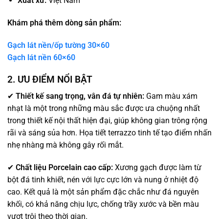
Xuất xứ:
Việt Nam
Khám phá thêm dòng sản phẩm:
Gạch lát nền/ốp tường 30×60
Gạch lát nền 60×60
2. ƯU ĐIỂM NỔI BẬT
✔
Thiết kế sang trọng, vân đá tự nhiên:
Gam màu xám
nhạt là một trong những màu sắc được ưa chuộng nhất
trong thiết kế nội thất hiện đại, giúp không gian trông rộng
rãi và sáng sủa hơn. Họa tiết terrazzo tinh tế tạo điểm nhấn
nhẹ nhàng mà không gây rối mắt.
✔
Chất liệu Porcelain cao cấp:
Xương gạch được làm từ
bột đá tinh khiết, nén với lực cực lớn và nung ở nhiệt độ
cao. Kết quả là một sản phẩm đặc chắc như đá nguyên
khối, có khả năng chịu lực, chống trầy xước và bền màu
vượt trội theo thời gian.