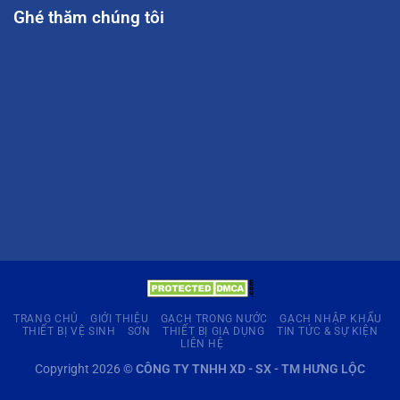
Ghé thăm chúng tôi
TRANG CHỦ
GIỚI THIỆU
GẠCH TRONG NƯỚC
GẠCH NHẬP KHẨU
THIẾT BỊ VỆ SINH
SƠN
THIẾT BỊ GIA DỤNG
TIN TỨC & SỰ KIỆN
LIÊN HỆ
Copyright 2026 ©
CÔNG TY TNHH XD - SX - TM HƯNG LỘC