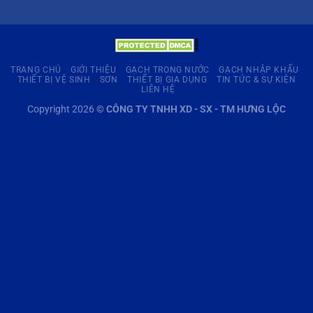
TRANG CHỦ
GIỚI THIỆU
GẠCH TRONG NƯỚC
GẠCH NHẬP KHẨU
THIẾT BỊ VỆ SINH
SƠN
THIẾT BỊ GIA DỤNG
TIN TỨC & SỰ KIỆN
LIÊN HỆ
Copyright 2026 ©
CÔNG TY TNHH XD - SX - TM HƯNG LỘC