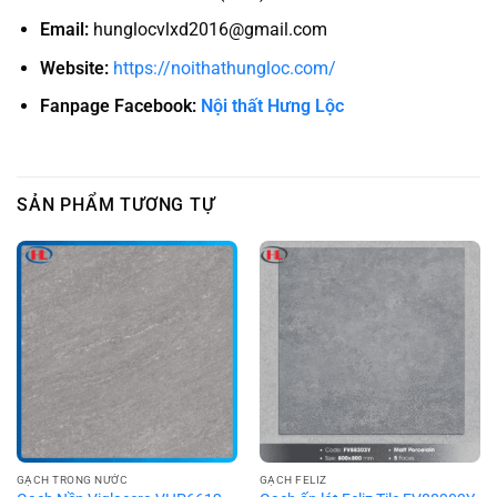
Email:
hunglocvlxd2016@gmail.com
Website:
https://noithathungloc.com/
Fanpage Facebook:
Nội thất Hưng Lộc
SẢN PHẨM TƯƠNG TỰ
GẠCH TRONG NƯỚC
GẠCH FELIZ