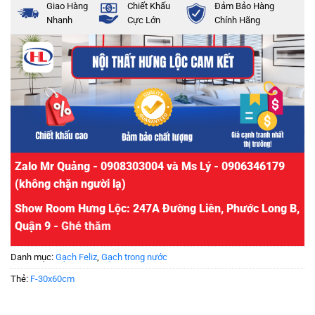
Giao Hàng
Chiết Khấu
Đảm Bảo Hàng
Nhanh
Cực Lớn
Chính Hãng
Zalo Mr Quảng - 0908303004 và Ms Lý - 0906346179
(không chặn người lạ)
Show Room Hưng Lộc: 247A Đường Liên, Phước Long B,
Quận 9 -
Ghé thăm
Danh mục:
Gạch Feliz
,
Gạch trong nước
Thẻ:
F-30x60cm