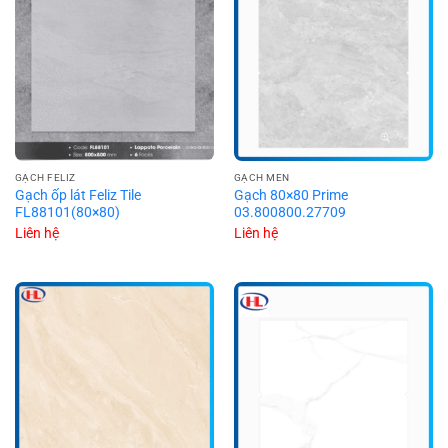
GẠCH FELIZ
GẠCH MEN
Gạch ốp lát Feliz Tile
Gạch 80×80 Prime
FL88101(80×80)
03.800800.27709
Liên hệ
Liên hệ