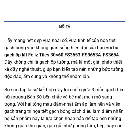
MÔ TẢ
Hãy mang nét đẹp vừa hoài cổ, vừa tinh tế của họa tiết
gạch bông vào không gian sống hiện đại của bạn với
bộ
gạch ốp lát Feliz Tiles 30×60 FS3653-FS3653A-FS3654
.
Đây không chỉ là gạch ốp tường, mà là một giải pháp thiết
kế đầy nghệ thuật, giúp bạn kiến tạo nên những bức tường
độc đáo, ấm cúng và không thể nhầm lẫn.
Bộ sưu tập là sự kết hợp đầy lôi cuốn giữa 3 mẫu gạch trên
nền xương Bán Sứ bền chắc và bề mặt men mờ sang
trọng. Với hai tông màu đậm-nhạt ấm áp làm nền và viên
gạch trang trí họa tiết gạch bông cách điệu làm điểm nhấn,
bộ sản phẩm này là lựa chọn hoàn hảo để tạo nên những
không gian thư giãn, gần gũi như phòng tắm, bếp, hay các