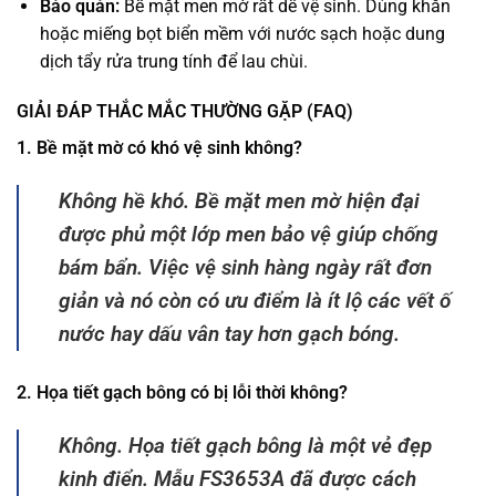
Bảo quản:
Bề mặt men mờ rất dễ vệ sinh. Dùng khăn
hoặc miếng bọt biển mềm với nước sạch hoặc dung
dịch tẩy rửa trung tính để lau chùi.
GIẢI ĐÁP THẮC MẮC THƯỜNG GẶP (FAQ)
1. Bề mặt mờ có khó vệ sinh không?
Không hề khó. Bề mặt men mờ hiện đại
được phủ một lớp men bảo vệ giúp chống
bám bẩn. Việc vệ sinh hàng ngày rất đơn
giản và nó còn có ưu điểm là ít lộ các vết ố
nước hay dấu vân tay hơn gạch bóng.
2. Họa tiết gạch bông có bị lỗi thời không?
Không. Họa tiết gạch bông là một vẻ đẹp
kinh điển. Mẫu FS3653A đã được cách