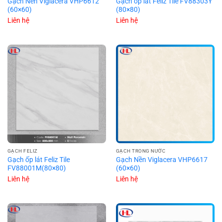
Gạch Nền Viglacera VHP6612
Gạch ốp lát Feliz Tile FV88303Y
(60×60)
(80×80)
Liên hệ
Liên hệ
GẠCH FELIZ
GẠCH TRONG NƯỚC
Gạch ốp lát Feliz Tile
Gạch Nền Viglacera VHP6617
FV88001M(80×80)
(60×60)
Liên hệ
Liên hệ