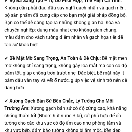
✔
Bộ Ba Sáng Tạo – Tự Do Phối HỢp, Thể Hiện Cá Tính:
Không cần phải đau đầu suy nghĩ gạch nhấn và gạch nền,
bộ sản phẩm đã cung cấp cho bạn một giải pháp đồng bộ.
Bạn có thể dễ dàng tạo ra những không gian hài hòa và
chuyên nghiệp: dùng màu nhạt cho không gian chung,
màu đậm cho vách tường điểm nhấn và gạch họa tiết để
tạo sự khác biệt.
✔
Bề Mặt Mờ Sang Trọng, An Toàn & Dễ Chịu:
Bề mặt men
mờ không chỉ sang trọng, không gây lóa mắt mà còn có độ
bám tốt, giúp chống trơn trượt nhẹ. Đặc biệt, bề mặt này ít
bám dấu vân tay và vết ố nước, giúp việc vệ sinh trở nên dễ
dàng hơn.
✔
Xương Gạch Bán Sứ Bền Chắc, Lý Tưởng Cho Môi
Trường Ẩm:
Xương gạch bán sứ có độ cứng cao, khả năng
chống thấm tốt (Nhóm hút nước BIIa), rất phù hợp để ốp
tường cho các khu vực có độ ẩm cao như phòng tắm và
khu vực bếp, đảm bảo tường không bị ẩm mốc, bền đẹp