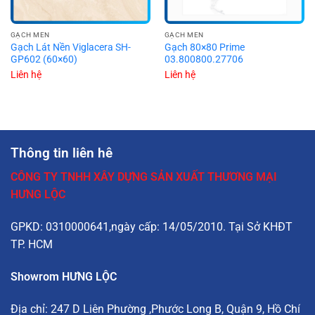
GẠCH MEN
GẠCH MEN
Gạch Lát Nền Viglacera SH-
Gạch 80×80 Prime
GP602 (60×60)
03.800800.27706
Liên hệ
Liên hệ
Thông tin liên hê
CÔNG TY TNHH XÂY DỰNG SẢN XUẤT THƯƠNG MẠI
HƯNG LỘC
GPKD: 0310000641,ngày cấp: 14/05/2010. Tại Sở KHĐT
TP. HCM
Showrom HƯNG LỘC
Địa chỉ:
247 D Liên Phường
,Phước Long B, Quận 9, Hồ Chí