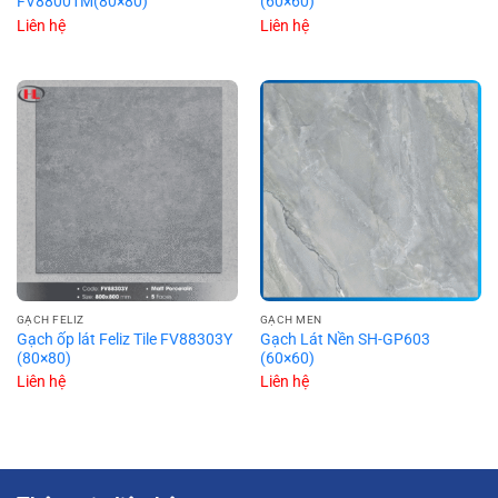
FV88001M(80×80)
(60×60)
Liên hệ
Liên hệ
GẠCH FELIZ
GẠCH MEN
Gạch ốp lát Feliz Tile FV88303Y
Gạch Lát Nền SH-GP603
(80×80)
(60×60)
Liên hệ
Liên hệ