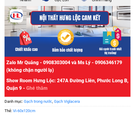
Zalo Mr Quảng - 0908303004 và Ms Lý - 0906346179
(không chặn người lạ)
Show Room Hưng Lộc: 247A Đường Liên, Phước Long B,
Quận 9 -
Ghé thăm
Danh mục:
Gạch trong nước
,
Gạch Viglacera
Thẻ:
Vi-60x120cm