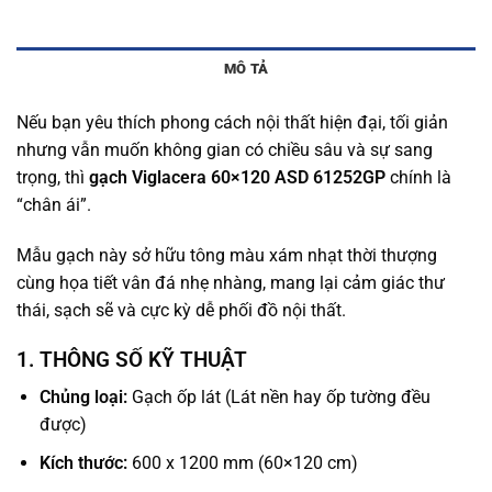
MÔ TẢ
Nếu bạn yêu thích phong cách nội thất hiện đại, tối giản
nhưng vẫn muốn không gian có chiều sâu và sự sang
trọng, thì
gạch Viglacera 60×120 ASD 61252GP
chính là
“chân ái”.
Mẫu gạch này sở hữu tông màu xám nhạt thời thượng
cùng họa tiết vân đá nhẹ nhàng, mang lại cảm giác thư
thái, sạch sẽ và cực kỳ dễ phối đồ nội thất.
1. THÔNG SỐ KỸ THUẬT
Chủng loại:
Gạch ốp lát (Lát nền hay ốp tường đều
được)
Kích thước:
600 x 1200 mm (60×120 cm)