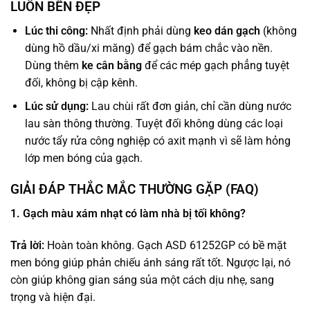
LUÔN BỀN ĐẸP
Lúc thi công:
Nhất định phải dùng
keo dán gạch
(không
dùng hồ dầu/xi măng) để gạch bám chắc vào nền.
Dùng thêm
ke cân bằng
để các mép gạch phẳng tuyệt
đối, không bị cập kênh.
Lúc sử dụng:
Lau chùi rất đơn giản, chỉ cần dùng nước
lau sàn thông thường. Tuyệt đối không dùng các loại
nước tẩy rửa công nghiệp có axit mạnh vì sẽ làm hỏng
lớp men bóng của gạch.
GIẢI ĐÁP THẮC MẮC THƯỜNG GẶP (FAQ)
1. Gạch màu xám nhạt có làm nhà bị tối không?
Trả lời:
Hoàn toàn không. Gạch ASD 61252GP có bề mặt
men bóng giúp phản chiếu ánh sáng rất tốt. Ngược lại, nó
còn giúp không gian sáng sủa một cách dịu nhẹ, sang
trọng và hiện đại.