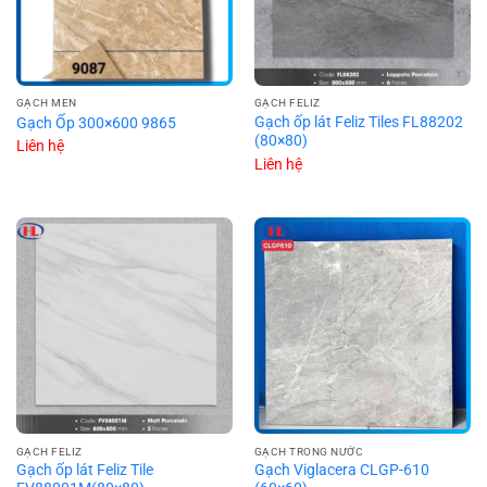
GẠCH MEN
GẠCH FELIZ
Gạch ốp lát Feliz Tiles FL88202
Gạch Ốp 300×600 9865
(80×80)
Liên hệ
Liên hệ
GẠCH FELIZ
GẠCH TRONG NƯỚC
Gạch ốp lát Feliz Tile
Gạch Viglacera CLGP-610