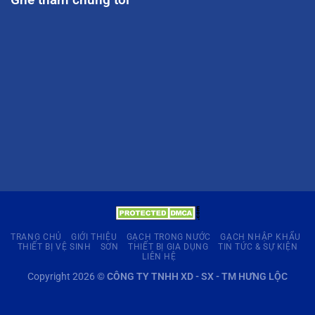
TRANG CHỦ
GIỚI THIỆU
GẠCH TRONG NƯỚC
GẠCH NHẬP KHẨU
THIẾT BỊ VỆ SINH
SƠN
THIẾT BỊ GIA DỤNG
TIN TỨC & SỰ KIỆN
LIÊN HỆ
Copyright 2026 ©
CÔNG TY TNHH XD - SX - TM HƯNG LỘC