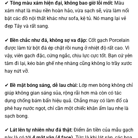
✔
Tông màu xám hiện đại, không bao giờ lỗi mốt:
Màu
xám nhạt là màu nền hoàn hảo, vừa sạch sẽ, vừa làm nổi
bật các đồ nội thất khác như sofa, kệ tủ. Nó mang lại vẻ
đẹp Tây và rất sang.
✔
Bền chắc như đá, không sợ va đập:
Cốt gạch Porcelain
được làm từ bột đá ép chặt rồi nung ở nhiệt độ rất cao. Vì
vậy, viên gạch đặc, cứng ngắc, chịu lực cực tốt. Bạn cứ yên
tâm đi lại, kéo bàn ghế nhẹ nhàng cũng không lo trầy xước
hay nứt vỡ.
✔
Bề mặt bóng sáng, dễ lau chùi:
Lớp men bóng không chỉ
giúp không gian sáng sủa, rộng rãi hơn mà còn có tác
dụng chống bám bẩn hiệu quả. Chẳng may có làm đổ cà
phê hay nước ngọt, chỉ cần một chiếc khăn ẩm lau nhẹ là
sạch bong.
✔
Lát lên tự nhiên như đá thật:
Điểm ăn tiền của mẫu gạch
này là có tới
4 mặt vân (4 face)
. Tức là khi lát sàn, các họa