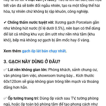
tiết vân đá sẽ biến đổi ngẫu nhiên, tạo ra một tổng thể hài
hòa, tự nhiên chứ không bị rập khuôn, công nghiệp.
✔
Chống thấm nước tuyệt vời:
Xương gạch Porcelain gần
như không hút nước (tỉ lệ dưới 0.5%), nên bạn có thể dùng
để lát cả những khu vực ẩm ướt như nền nhà tắm (khu
khô), bếp mà không sợ gạch bị ẩm mốc hay ố vàng.
Xem thêm
g
ạch
ốp lát
bán chạy nhất
.
3. GẠCH NÀY DÙNG Ở ĐÂU?
✅
Lát nền không gian lớn:
Phòng khách, sảnh chung cư,
văn phòng làm việc, showroom trưng bày… Kích thước
60x120cm sẽ giúp không gian trông liền mạch và thoáng
đãng hơn hẳn.
✅
Ốp tường trang trí:
Dùng ốp vách sau TV, tường phòng
ngủ, hoặc ốp toàn bộ phòng tắm để tạo phong cách như