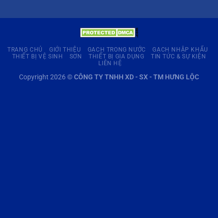
TRANG CHỦ
GIỚI THIỆU
GẠCH TRONG NƯỚC
GẠCH NHẬP KHẨU
THIẾT BỊ VỆ SINH
SƠN
THIẾT BỊ GIA DỤNG
TIN TỨC & SỰ KIỆN
LIÊN HỆ
Copyright 2026 ©
CÔNG TY TNHH XD - SX - TM HƯNG LỘC