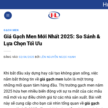
Bỏ
Hưng Lộc: Gạc
qua
nội
0
dung
GẠCH MEN
Giá Gạch Men Mới Nhất 2025: So Sánh &
Lựa Chọn Tối Ưu
ĐĂNG VÀO
02/04/2025
BỞI
LÊN NGUYỄN NGỌC HẠNH
Khi bắt đầu xây dựng hay cải tạo không gian sống, việc
nắm bắt thông tin về
giá gạch men
luôn là một trong
những mối quan tâm hàng đầu. Thị trường gạch men năm
2025 hứa hẹn nhiều biến động với sự ra mắt của các mẫu
mã mới và sự điều chỉnh giá từ các nhà sản xuất. Bài viết
này sẽ cung cấp cho bạn cái nhìn tổng quan về
giá gạch