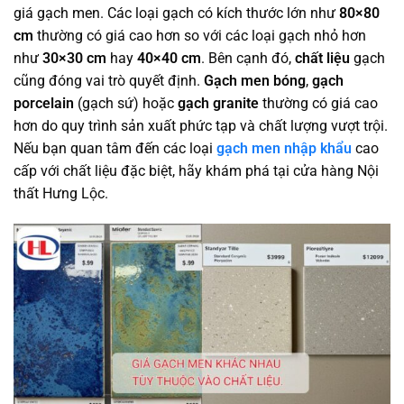
giá gạch men. Các loại gạch có kích thước lớn như
80×80
cm
thường có giá cao hơn so với các loại gạch nhỏ hơn
như
30×30 cm
hay
40×40 cm
. Bên cạnh đó,
chất liệu
gạch
cũng đóng vai trò quyết định.
Gạch men bóng
,
gạch
porcelain
(gạch sứ) hoặc
gạch granite
thường có giá cao
hơn do quy trình sản xuất phức tạp và chất lượng vượt trội.
Nếu bạn quan tâm đến các loại
gạch men nhập khẩu
cao
cấp với chất liệu đặc biệt, hãy khám phá tại cửa hàng Nội
thất Hưng Lộc.