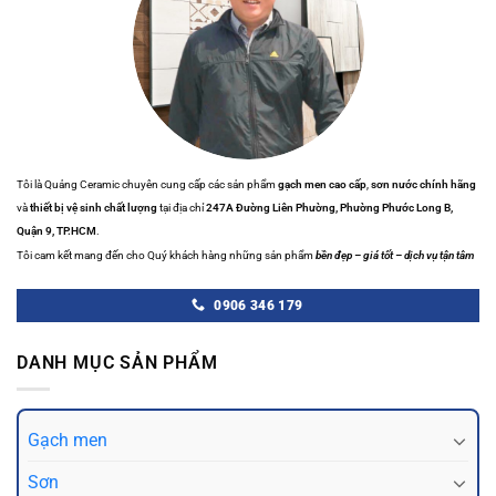
Tôi là Quảng Ceramic chuyên cung cấp các sản phẩm
gạch men cao cấp
,
sơn nước chính hãng
và
thiết bị vệ sinh chất lượng
tại địa chỉ
247A Đường Liên Phường, Phường Phước Long B,
Quận 9, TP.HCM
.
Tôi cam kết mang đến cho Quý khách hàng những sản phẩm
bền đẹp – giá tốt – dịch vụ tận tâm
0906 346 179
DANH MỤC SẢN PHẨM
Gạch men
Sơn