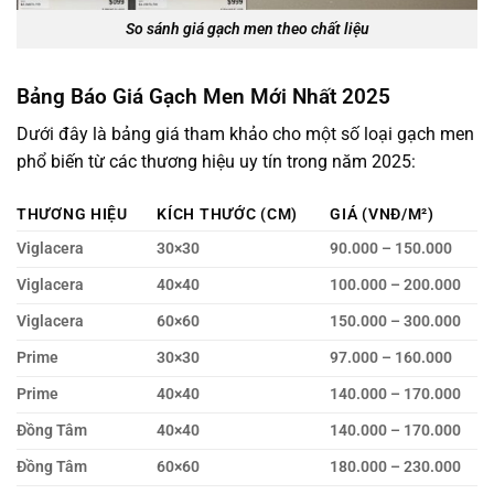
So sánh giá gạch men theo chất liệu
Bảng Báo Giá Gạch Men Mới Nhất 2025
Dưới đây là bảng giá tham khảo cho một số loại gạch men
phổ biến từ các thương hiệu uy tín trong năm 2025:
THƯƠNG HIỆU
KÍCH THƯỚC (CM)
GIÁ (VNĐ/M²)
Viglacera
30×30
90.000 – 150.000
Viglacera
40×40
100.000 – 200.000
Viglacera
60×60
150.000 – 300.000
Prime
30×30
97.000 – 160.000
Prime
40×40
140.000 – 170.000
Đồng Tâm
40×40
140.000 – 170.000
Đồng Tâm
60×60
180.000 – 230.000