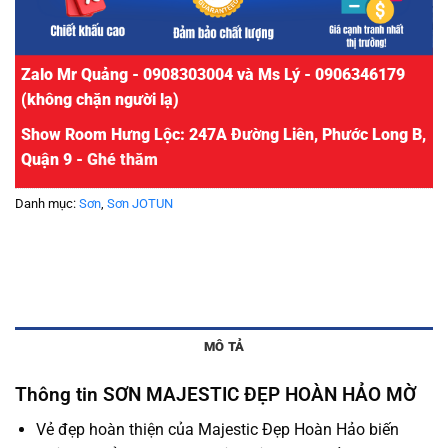
Zalo Mr Quảng - 0908303004 và Ms Lý - 0906346179
(không chặn người lạ)
Show Room Hưng Lộc: 247A Đường Liên, Phước Long B,
Quận 9 -
Ghé thăm
Danh mục:
Sơn
,
Sơn JOTUN
MÔ TẢ
Thông tin SƠN MAJESTIC ĐẸP HOÀN HẢO MỜ
Vẻ đẹp hoàn thiện của Majestic Đẹp Hoàn Hảo biến