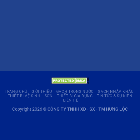
TRANG CHỦ
GIỚI THIỆU
GẠCH TRONG NƯỚC
GẠCH NHẬP KHẨU
THIẾT BỊ VỆ SINH
SƠN
THIẾT BỊ GIA DỤNG
TIN TỨC & SỰ KIỆN
LIÊN HỆ
Copyright 2026 ©
CÔNG TY TNHH XD - SX - TM HƯNG LỘC