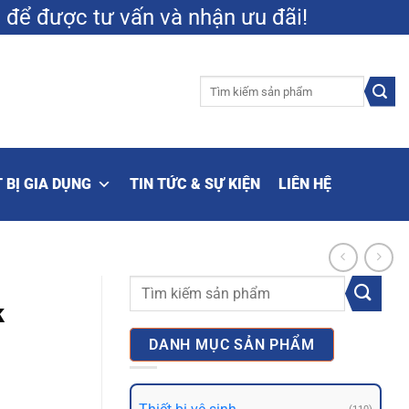
9
để được tư vấn và nhận ưu đãi!
Tìm
kiếm:
 BỊ GIA DỤNG
TIN TỨC & SỰ KIỆN
LIÊN HỆ
Tìm
k
kiếm:
DANH MỤC SẢN PHẨM