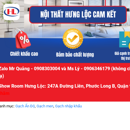
Zalo Mr Quảng - 0908303004 và Ms Lý - 0906346179 (không c
lạ)
Show Room Hưng Lộc: 247A Đường Liên, Phước Long B, Quận 
thăm
anh mục:
Gạch Ấn Độ
,
Gạch men
,
Gạch nhập khẩu