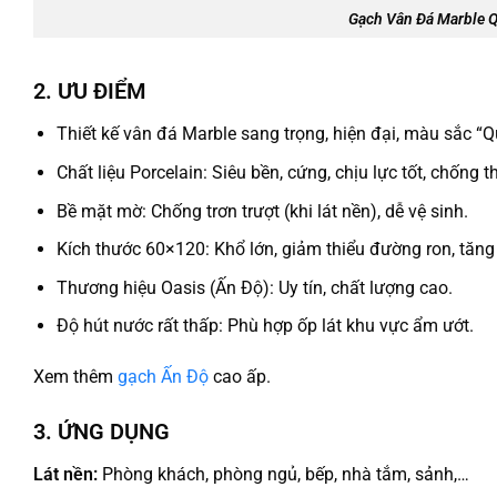
Gạch Vân Đá Marble Q
2. ƯU ĐIỂM
Thiết kế vân đá Marble sang trọng, hiện đại, màu sắc “
Chất liệu Porcelain: Siêu bền, cứng, chịu lực tốt, chống
Bề mặt mờ: Chống trơn trượt (khi lát nền), dễ vệ sinh.
Kích thước 60×120: Khổ lớn, giảm thiểu đường ron, tăng
Thương hiệu Oasis (Ấn Độ): Uy tín, chất lượng cao.
Độ hút nước rất thấp: Phù hợp ốp lát khu vực ẩm ướt.
Xem thêm
gạch Ấn Độ
cao ấp.
3. ỨNG DỤNG
Lát nền:
Phòng khách, phòng ngủ, bếp, nhà tắm, sảnh,…