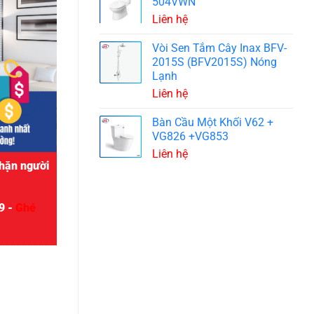
504VWN
Liên hệ
Vòi Sen Tắm Cây Inax BFV-
2015S (BFV2015S) Nóng
Lạnh
Liên hệ
Bàn Cầu Một Khối V62 +
VG826 +VG853
Liên hệ
hặn người
9 -
Ghé