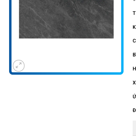
T
K
C
B
H
X
Ứ
Đ