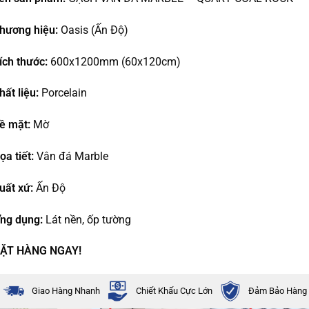
hương hiệu:
Oasis (Ấn Độ)
ích thước:
600x1200mm (60x120cm)
hất liệu:
Porcelain
ề mặt:
Mờ
ọa tiết:
Vân đá Marble
uất xứ:
Ấn Độ
ng dụng:
Lát nền, ốp tường
ẶT HÀNG NGAY!
Giao Hàng Nhanh
Chiết Khấu Cực Lớn
Đảm Bảo Hàng 