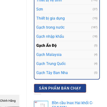
Thiết bị vệ sinh
(110)
Sơn
(27)
Thiết bị gia dụng
(15)
Gạch trong nước
(187)
Gạch nhập khẩu
(18)
Gạch Ấn Độ
(5)
Gạch Malaysia
(4)
Gạch Trung Quốc
(4)
Gạch Tây Ban Nha
(5)
SẢN PHẨM BÁN CHẠY
Chính Hãng
Bồn cầu Inax Hai khối C-