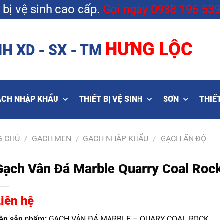
bị vệ sinh cao cấp.
Gọi ngay
0938 196 53
HƯNG LỘC
H XD - SX - TM
ẠCH NHẬP KHẨU
THIẾT BỊ VỆ SINH
SƠN
THIẾT
G CHỦ
/
GẠCH MEN
/
GẠCH NHẬP KHẨU
/
GẠCH ẤN ĐỘ
Gạch Vân Đá Marble Quarry Coal Roc
Liên hệ
ên sản phẩm:
GẠCH VÂN ĐÁ MARBLE – QUARY COAL ROCK