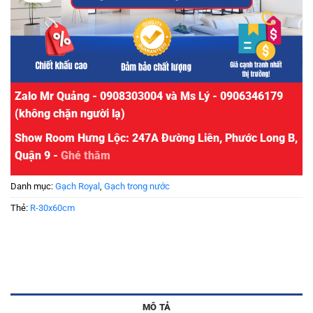
Zalo Mr Quảng - 0908303004 và Ms Lý - 0906346179
(không chặn người lạ)
Show Room Hưng Lộc: 247A Đường Liên, Phước Long B,
Quận 9 -
Ghé thăm
Danh mục:
Gạch Royal
,
Gạch trong nước
Thẻ:
R-30x60cm
MÔ TẢ