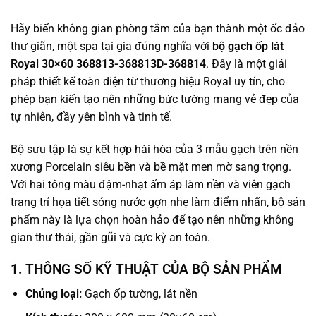
Hãy biến không gian phòng tắm của bạn thành một ốc đảo
thư giãn, một spa tại gia đúng nghĩa với
bộ gạch ốp lát
Royal 30×60 368813-368813D-368814
. Đây là một giải
pháp thiết kế toàn diện từ thương hiệu Royal uy tín, cho
phép bạn kiến tạo nên những bức tường mang vẻ đẹp của
tự nhiên, đầy yên bình và tinh tế.
Bộ sưu tập là sự kết hợp hài hòa của 3 mẫu gạch trên nền
xương Porcelain siêu bền và bề mặt men mờ sang trọng.
Với hai tông màu đậm-nhạt ấm áp làm nền và viên gạch
trang trí họa tiết sóng nước gợn nhẹ làm điểm nhấn, bộ sản
phẩm này là lựa chọn hoàn hảo để tạo nên những không
gian thư thái, gần gũi và cực kỳ an toàn.
1. THÔNG SỐ KỸ THUẬT CỦA BỘ SẢN PHẨM
Chủng loại:
Gạch ốp tường, lát nền