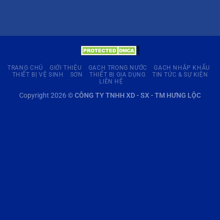
TRANG CHỦ
GIỚI THIỆU
GẠCH TRONG NƯỚC
GẠCH NHẬP KHẨU
THIẾT BỊ VỆ SINH
SƠN
THIẾT BỊ GIA DỤNG
TIN TỨC & SỰ KIỆN
LIÊN HỆ
Copyright 2026 ©
CÔNG TY TNHH XD - SX - TM HƯNG LỘC