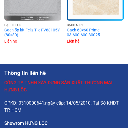
GẠCH FELIZ
GẠCH MEN
Gạch ốp lát Feliz Tile FV88105Y
Gạch 60×60 Prime
(80×80)
03.600.600.30025
Liên hệ
Liên hệ
Thông tin liên hê
CÔNG TY TNHH XÂY DỰNG SẢN XUẤT THƯƠNG MẠI
HƯNG LỘC
GPKD: 0310000641,ngày cấp: 14/05/2010. Tại Sở KHĐT
TP. HCM
Showrom HƯNG LỘC