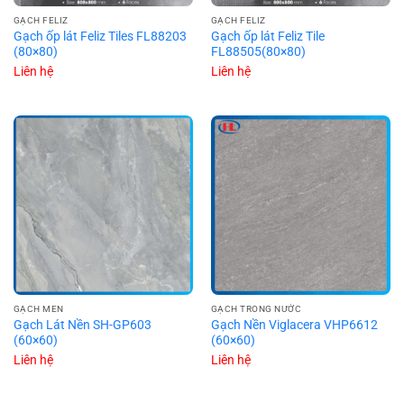
GẠCH FELIZ
GẠCH FELIZ
Gạch ốp lát Feliz Tiles FL88203
Gạch ốp lát Feliz Tile
(80×80)
FL88505(80×80)
Liên hệ
Liên hệ
GẠCH MEN
GẠCH TRONG NƯỚC
Gạch Lát Nền SH-GP603
Gạch Nền Viglacera VHP6612
(60×60)
(60×60)
Liên hệ
Liên hệ