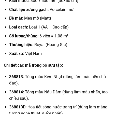
Kích thước:
300 x 600 mm (30×60 cm)
Chất liệu xương gạch:
Porcelain mờ
Bề mặt:
Men mờ (Matt)
Loại gạch:
Loại 1 (AA – Cao cấp)
Số lượng/thùng:
6 viên = 1.08 m²
Thương hiệu:
Royal (Hoàng Gia)
Xuất xứ:
Việt Nam
Chi tiết các mã trong bộ sưu tập:
368813:
Tông màu Kem Nhạt (dùng làm màu nền chủ
đạo).
368814:
Tông màu Nâu Đậm (dùng làm màu nhấn, tạo
chiều sâu).
368813D:
Họa tiết sóng nước trang trí (dùng làm mảng
tường nghệ thuật, điểm nhấn).