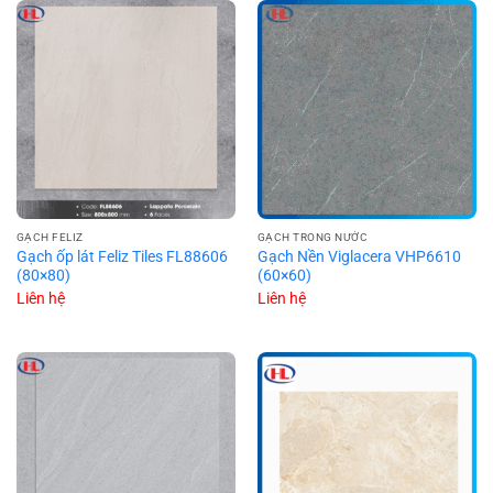
GẠCH FELIZ
GẠCH TRONG NƯỚC
Gạch ốp lát Feliz Tiles FL88606
Gạch Nền Viglacera VHP6610
(80×80)
(60×60)
Liên hệ
Liên hệ