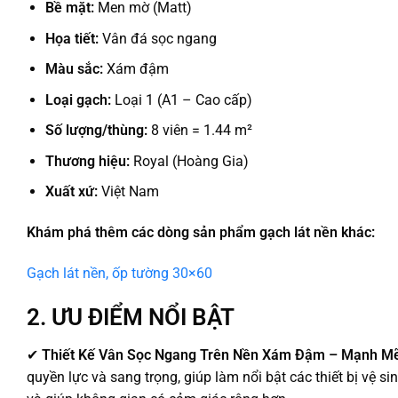
Bề mặt:
Men mờ (Matt)
Họa tiết:
Vân đá sọc ngang
Màu sắc:
Xám đậm
Loại gạch:
Loại 1 (A1 – Cao cấp)
Số lượng/thùng:
8 viên = 1.44 m²
Thương hiệu:
Royal (Hoàng Gia)
Xuất xứ:
Việt Nam
Khám phá thêm các dòng sản phẩm gạch lát nền khác:
Gạch lát nền, ốp tường 30×60
2. ƯU ĐIỂM NỔI BẬT
✔
Thiết Kế Vân Sọc Ngang Trên Nền Xám Đậm – Mạnh Mẽ
quyền lực và sang trọng, giúp làm nổi bật các thiết bị vệ s