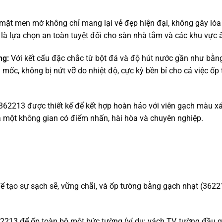
mặt men mờ không chỉ mang lại vẻ đẹp hiện đại, không gây ló
 là lựa chọn an toàn tuyệt đối cho sàn nhà tắm và các khu vực 
ng:
Với kết cấu đặc chắc từ bột đá và độ hút nước gần như bằn
 mốc, không bị nứt vỡ do nhiệt độ, cực kỳ bền bỉ cho cả việc ốp
62213 được thiết kế để kết hợp hoàn hảo với viên gạch màu x
 một không gian có điểm nhấn, hài hòa và chuyên nghiệp.
 tạo sự sạch sẽ, vững chãi, và ốp tường bằng gạch nhạt (3622
13 để ốp toàn bộ một bức tường (ví dụ: vách TV, tường đầu g