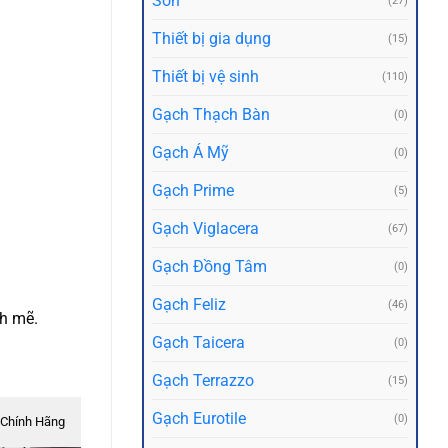
Sơn
(27)
Thiết bị gia dụng
(15)
Thiết bị vệ sinh
(110)
Gạch Thạch Bàn
(0)
Gạch Á Mỹ
(0)
Gạch Prime
(5)
Gạch Viglacera
(67)
Gạch Đồng Tâm
(0)
Gạch Feliz
(46)
nh mẽ.
Gạch Taicera
(0)
Gạch Terrazzo
(15)
Gạch Eurotile
(0)
Chính Hãng