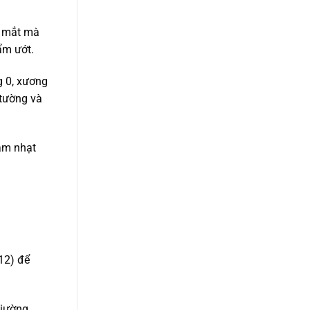
a mắt mà
ẩm ướt.
g 0, xương
 tường và
ám nhạt
12) để
iường,