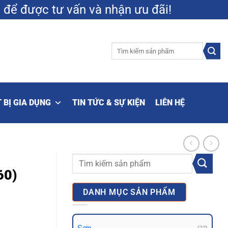
9
để được tư vấn và nhận ưu đãi!
Tìm
kiếm:
 BỊ GIA DỤNG
TIN TỨC & SỰ KIỆN
LIÊN HỆ
Tìm
60)
kiếm:
DANH MỤC SẢN PHẨM