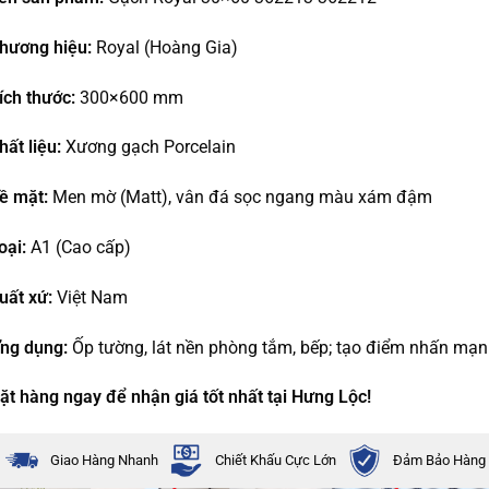
hương hiệu:
Royal (Hoàng Gia)
ích thước:
300×600 mm
hất liệu:
Xương gạch Porcelain
ề mặt:
Men mờ (Matt), vân đá sọc ngang màu xám đậm
oại:
A1 (Cao cấp)
uất xứ:
Việt Nam
ng dụng:
Ốp tường, lát nền phòng tắm, bếp; tạo điểm nhấn mạ
ặt hàng ngay để nhận giá tốt nhất tại Hưng Lộc!
Giao Hàng Nhanh
Chiết Khấu Cực Lớn
Đảm Bảo Hàng 