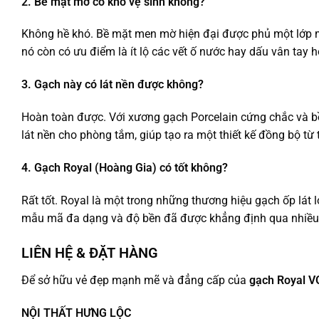
2. Bề mặt mờ có khó vệ sinh không?
Không hề khó. Bề mặt men mờ hiện đại được phủ một lớp m
nó còn có ưu điểm là ít lộ các vết ố nước hay dấu vân tay h
3. Gạch này có lát nền được không?
Hoàn toàn được. Với xương gạch Porcelain cứng chắc và bề
lát nền cho phòng tắm, giúp tạo ra một thiết kế đồng bộ t
4. Gạch Royal (Hoàng Gia) có tốt không?
Rất tốt. Royal là một trong những thương hiệu gạch ốp lát l
mẫu mã đa dạng và độ bền đã được khẳng định qua nhiều 
LIÊN HỆ & ĐẶT HÀNG
Để sở hữu vẻ đẹp mạnh mẽ và đẳng cấp của
gạch Royal 
NỘI THẤT HƯNG LỘC