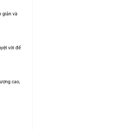
 giản và
yệt vời để
lượng cao,