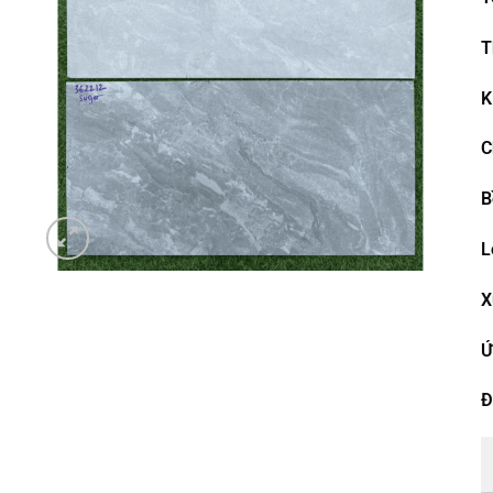
T
K
C
B
L
X
Ứ
Đ