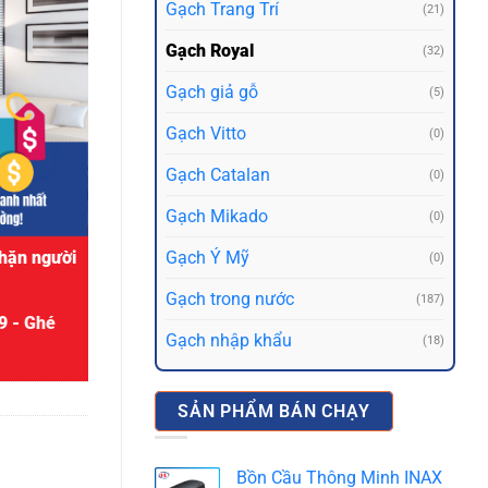
Gạch Trang Trí
(21)
Gạch Royal
(32)
Gạch giả gỗ
(5)
Gạch Vitto
(0)
Gạch Catalan
(0)
Gạch Mikado
(0)
Gạch Ý Mỹ
hặn người
(0)
Gạch trong nước
(187)
9 -
Ghé
Gạch nhập khẩu
(18)
SẢN PHẨM BÁN CHẠY
Bồn Cầu Thông Minh INAX