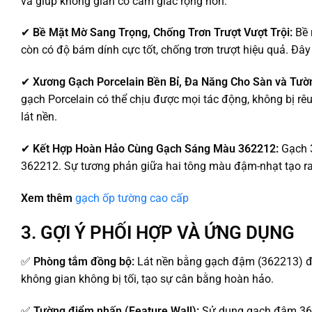
và giúp không gian có cảm giác rộng hơn.
✔
Bề Mặt Mờ Sang Trọng, Chống Trơn Trượt Vượt Trội:
Bề 
còn có độ bám dính cực tốt, chống trơn trượt hiệu quả. Đây
✔
Xương Gạch Porcelain Bền Bỉ, Đa Năng Cho Sàn và Tườ
gạch Porcelain có thể chịu được mọi tác động, không bị rêu
lát nền.
✔
Kết Hợp Hoàn Hảo Cùng Gạch Sáng Màu 362212:
Gạch 3
362212. Sự tương phản giữa hai tông màu đậm-nhạt tạo ra
Xem thêm
gạch ốp tường cao cấp
3. GỢI Ý PHỐI HỢP VÀ ỨNG DỤNG
✅
Phòng tắm đồng bộ:
Lát nền bằng gạch đậm (362213) để
không gian không bị tối, tạo sự cân bằng hoàn hảo.
✅
Tường điểm nhấn (Feature Wall):
Sử dụng gạch đậm 3622