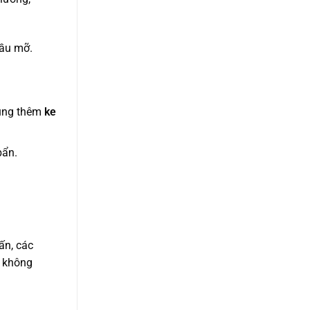
dầu mỡ.
ùng thêm
ke
bẩn.
ấn, các
m không