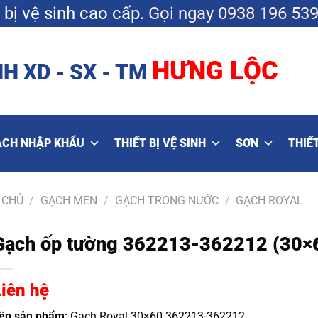
bị vệ sinh cao cấp.
Gọi ngay
0938 196 53
HƯNG LỘC
H XD - SX - TM
ẠCH NHẬP KHẨU
THIẾT BỊ VỆ SINH
SƠN
THIẾT
 CHỦ
/
GẠCH MEN
/
GẠCH TRONG NƯỚC
/
GẠCH ROYAL
Gạch ốp tường 362213-362212 (30×
Liên hệ
ên sản phẩm:
Gạch Royal 30×60 362213-362212