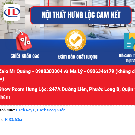
Zalo Mr Quảng - 0908303004 và Ms Lý - 0906346179 (không c
lạ)
Show Room Hưng Lộc: 247A Đường Liên, Phước Long B, Quận 
thăm
anh mục:
Gạch Royal
,
Gạch trong nước
hẻ:
R-30x60cm