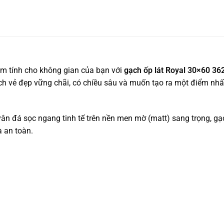
m tính cho không gian của bạn với
gạch ốp lát Royal 30×60 36
ch vẻ đẹp vững chãi, có chiều sâu và muốn tạo ra một điểm nhấ
vân đá sọc ngang tinh tế trên nền men mờ (matt) sang trọng, g
à an toàn.