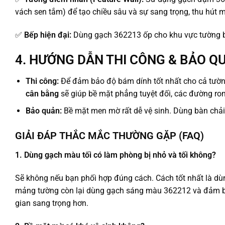
vách sen tắm) để tạo chiều sâu và sự sang trọng, thu hút m
✅
Bếp hiện đại:
Dùng gạch 362213 ốp cho khu vực tường b
4. HƯỚNG DẪN THI CÔNG & BẢO Q
Thi công:
Để đảm bảo độ bám dính tốt nhất cho cả tườn
cân bằng
sẽ giúp bề mặt phẳng tuyệt đối, các đường ro
Bảo quản:
Bề mặt men mờ rất dễ vệ sinh. Dùng bàn chải
GIẢI ĐÁP THẮC MẮC THƯỜNG GẶP (FAQ)
1. Dùng gạch màu tối có làm phòng bị nhỏ và tối không?
Sẽ không nếu bạn phối hợp đúng cách. Cách tốt nhất là dù
mảng tường còn lại dùng gạch sáng màu 362212 và đảm bả
gian sang trọng hơn.