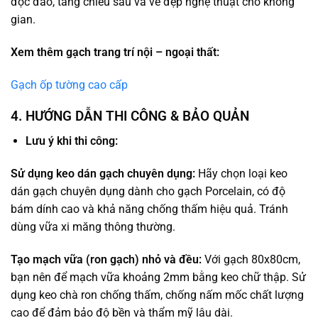
độc đáo, tăng chiều sâu và vẻ đẹp nghệ thuật cho không
gian.
Xem thêm gạch trang trí nội – ngoại thất:
Gạch ốp tường cao cấp
4. HƯỚNG DẪN THI CÔNG & BẢO QUẢN
Lưu ý khi thi công:
Sử dụng keo dán gạch chuyên dụng:
Hãy chọn loại keo
dán gạch chuyên dụng dành cho gạch Porcelain, có độ
bám dính cao và khả năng chống thấm hiệu quả. Tránh
dùng vữa xi măng thông thường.
Tạo mạch vữa (ron gạch) nhỏ và đều:
Với gạch 80x80cm,
bạn nên để mạch vữa khoảng 2mm bằng keo chữ thập. Sử
dụng keo chà ron chống thấm, chống nấm mốc chất lượng
cao để đảm bảo độ bền và thẩm mỹ lâu dài.