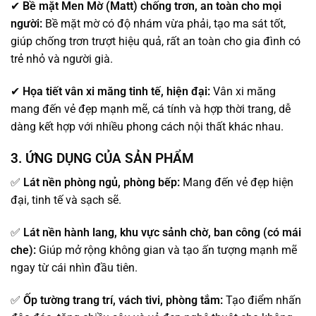
✔
Bề mặt Men Mờ (Matt) chống trơn, an toàn cho mọi
người:
Bề mặt mờ có độ nhám vừa phải, tạo ma sát tốt,
giúp chống trơn trượt hiệu quả, rất an toàn cho gia đình có
trẻ nhỏ và người già.
✔
Họa tiết vân xi măng tinh tế, hiện đại:
Vân xi măng
mang đến vẻ đẹp mạnh mẽ, cá tính và hợp thời trang, dễ
dàng kết hợp với nhiều phong cách nội thất khác nhau.
3. ỨNG DỤNG CỦA SẢN PHẨM
✅
Lát nền phòng ngủ, phòng bếp:
Mang đến vẻ đẹp hiện
đại, tinh tế và sạch sẽ.
✅
Lát nền hành lang, khu vực sảnh chờ, ban công (có mái
che):
Giúp mở rộng không gian và tạo ấn tượng mạnh mẽ
ngay từ cái nhìn đầu tiên.
✅
Ốp tường trang trí, vách tivi, phòng tắm:
Tạo điểm nhấn