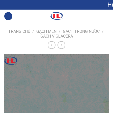
Bỏ
Hưng Lộc: Gạc
qua
nội
0
dung
TRANG CHỦ
/
GẠCH MEN
/
GẠCH TRONG NƯỚC
/
GẠCH VIGLACERA