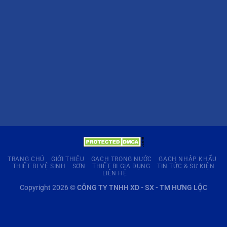
TRANG CHỦ
GIỚI THIỆU
GẠCH TRONG NƯỚC
GẠCH NHẬP KHẨU
THIẾT BỊ VỆ SINH
SƠN
THIẾT BỊ GIA DỤNG
TIN TỨC & SỰ KIỆN
LIÊN HỆ
Copyright 2026 ©
CÔNG TY TNHH XD - SX - TM HƯNG LỘC