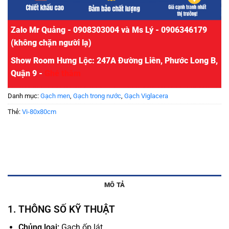
Zalo Mr Quảng - 0908303004 và Ms Lý - 0906346179
(không chặn người lạ)
Show Room Hưng Lộc: 247A Đường Liên, Phước Long B,
Quận 9 -
Ghé thăm
Danh mục:
Gạch men
,
Gạch trong nước
,
Gạch Viglacera
Thẻ:
Vi-80x80cm
MÔ TẢ
1. THÔNG SỐ KỸ THUẬT
Chủng loại:
Gạch ốp lát