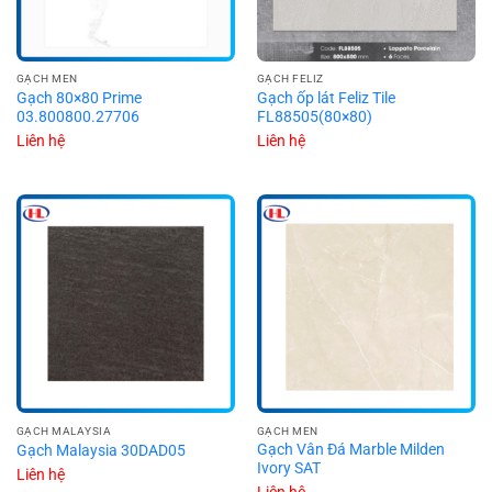
GẠCH MEN
GẠCH FELIZ
Gạch 80×80 Prime
Gạch ốp lát Feliz Tile
03.800800.27706
FL88505(80×80)
Liên hệ
Liên hệ
GẠCH MALAYSIA
GẠCH MEN
Gạch Vân Đá Marble Milden
Gạch Malaysia 30DAD05
Ivory SAT
Liên hệ
Liên hệ