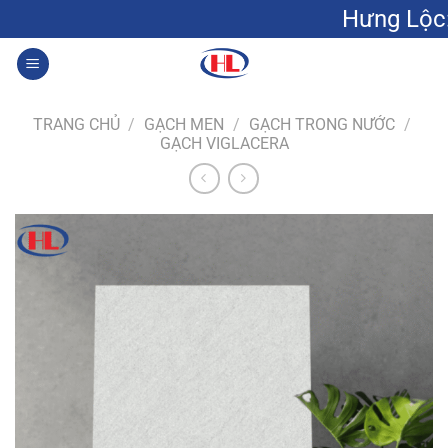
Bỏ
Hưng Lộc: Gạch men gố
qua
nội
0
dung
TRANG CHỦ
/
GẠCH MEN
/
GẠCH TRONG NƯỚC
/
GẠCH VIGLACERA