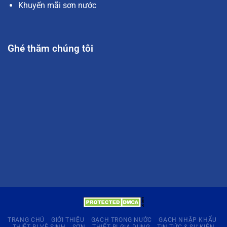
Khuyến mãi sơn nước
Ghé thăm chúng tôi
TRANG CHỦ
GIỚI THIỆU
GẠCH TRONG NƯỚC
GẠCH NHẬP KHẨU
THIẾT BỊ VỆ SINH
SƠN
THIẾT BỊ GIA DỤNG
TIN TỨC & SỰ KIỆN