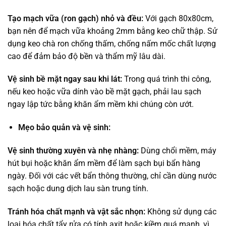
Tạo mạch vữa (ron gạch) nhỏ và đều:
Với gạch 80x80cm,
bạn nên để mạch vữa khoảng 2mm bằng keo chữ thập. Sử
dụng keo chà ron chống thấm, chống nấm mốc chất lượng
cao để đảm bảo độ bền và thẩm mỹ lâu dài.
Vệ sinh bề mặt ngay sau khi lát:
Trong quá trình thi công,
nếu keo hoặc vữa dính vào bề mặt gạch, phải lau sạch
ngay lập tức bằng khăn ẩm mềm khi chúng còn ướt.
Mẹo bảo quản và vệ sinh:
Vệ sinh thường xuyên và nhẹ nhàng:
Dùng chổi mềm, máy
hút bụi hoặc khăn ẩm mềm để làm sạch bụi bẩn hàng
ngày. Đối với các vết bẩn thông thường, chỉ cần dùng nước
sạch hoặc dung dịch lau sàn trung tính.
Tránh hóa chất mạnh và vật sắc nhọn:
Không sử dụng các
loại hóa chất tẩy rửa có tính axit hoặc kiềm quá mạnh, vì