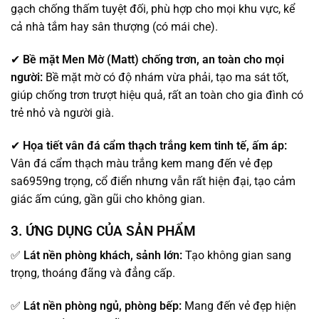
gạch chống thấm tuyệt đối, phù hợp cho mọi khu vực, kể
cả nhà tắm hay sân thượng (có mái che).
✔
Bề mặt Men Mờ (Matt) chống trơn, an toàn cho mọi
người:
Bề mặt mờ có độ nhám vừa phải, tạo ma sát tốt,
giúp chống trơn trượt hiệu quả, rất an toàn cho gia đình có
trẻ nhỏ và người già.
✔
Họa tiết vân đá cẩm thạch trắng kem tinh tế, ấm áp:
Vân đá cẩm thạch màu trắng kem mang đến vẻ đẹp
sa6959ng trọng, cổ điển nhưng vẫn rất hiện đại, tạo cảm
giác ấm cúng, gần gũi cho không gian.
3. ỨNG DỤNG CỦA SẢN PHẨM
✅
Lát nền phòng khách, sảnh lớn:
Tạo không gian sang
trọng, thoáng đãng và đẳng cấp.
✅
Lát nền phòng ngủ, phòng bếp:
Mang đến vẻ đẹp hiện