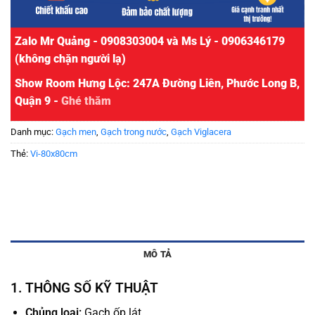
Zalo Mr Quảng - 0908303004 và Ms Lý - 0906346179
(không chặn người lạ)
Show Room Hưng Lộc: 247A Đường Liên, Phước Long B,
Quận 9 -
Ghé thăm
Danh mục:
Gạch men
,
Gạch trong nước
,
Gạch Viglacera
Thẻ:
Vi-80x80cm
MÔ TẢ
1. THÔNG SỐ KỸ THUẬT
Chủng loại:
Gạch ốp lát