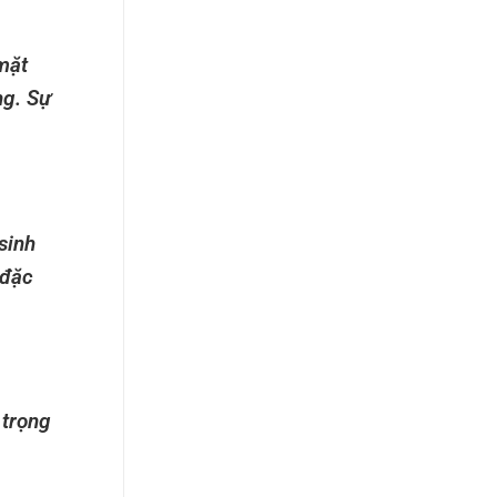
mặt
ng. Sự
sinh
 đặc
 trọng