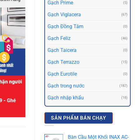
Gạch Prime
(5)
Gạch Viglacera
(67)
Gạch Đồng Tâm
(0)
Gạch Feliz
(46)
Gạch Taicera
(0)
Gạch Terrazzo
(15)
Gạch Eurotile
(0)
hặn người
Gạch trong nước
(187)
Gạch nhập khẩu
(18)
9 -
Ghé
SẢN PHẨM BÁN CHẠY
Bàn Cầu Một Khối INAX AC-