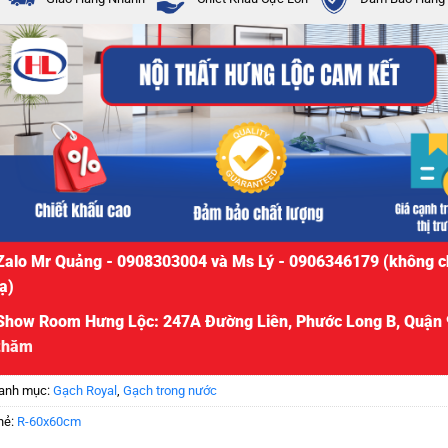
Zalo Mr Quảng - 0908303004 và Ms Lý - 0906346179 (không c
lạ)
Show Room Hưng Lộc: 247A Đường Liên, Phước Long B, Quận 
thăm
anh mục:
Gạch Royal
,
Gạch trong nước
hẻ:
R-60x60cm