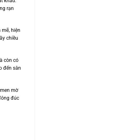
ất khẩu.
ông rạn
 mẽ, hiện
đầy chiều
à còn có
ho đến sân
t men mờ
 đông đúc