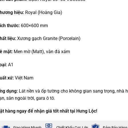
hương hiệu:
Royal (Hoàng Gia)
ích thước:
600×600 mm
hất liệu:
Xương gạch Granite (Porcelain)
ề mặt:
Men mờ (Matt), vân đá xám
oại:
A1
uất xứ:
Việt Nam
ng dụng:
Lát nền và ốp tường cho không gian sang trọng, nhà 
ạn, sân ngoài trời, gara ô tô.
ặt hàng ngay để nhận giá tốt nhất tại Hưng Lộc!
Giao Hàng Nhanh
Chiết Khấu Cực Lớn
Đảm Bảo Hàng 