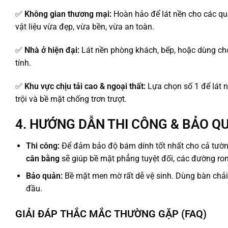
✅
Không gian thương mại:
Hoàn hảo để lát nền cho các qu
vật liệu vừa đẹp, vừa bền, vừa an toàn.
✅
Nhà ở hiện đại:
Lát nền phòng khách, bếp, hoặc dùng c
tính.
✅
Khu vực chịu tải cao & ngoại thất:
Lựa chọn số 1 để lát n
trội và bề mặt chống trơn trượt.
4. HƯỚNG DẪN THI CÔNG & BẢO Q
Thi công:
Để đảm bảo độ bám dính tốt nhất cho cả tườn
cân bằng
sẽ giúp bề mặt phẳng tuyệt đối, các đường ro
Bảo quản:
Bề mặt men mờ rất dễ vệ sinh. Dùng bàn chải
đầu.
GIẢI ĐÁP THẮC MẮC THƯỜNG GẶP (FAQ)