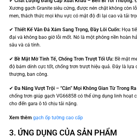
✔
Chất Lượng Đẳng Cấp Xuất Khẩu – Bền Bỉ Tối Thượng:
Đ
Xương gạch Granite siêu cứng, được nén chặt không còn lỗ 
men, thách thức mọi khu vực có mật độ đi lại cao và tải tr
✔
Thiết Kế Vân Đá Xám Sang Trọng, Đầy Lôi Cuốn:
Họa tiế
đại và không bao giờ lỗi mốt. Nó là một phông nền hoàn hả
sâu và cá tính.
✔
Bề Mặt Mờ Tinh Tế, Chống Trơn Trượt Tối Ưu:
Bề mặt men
độ bám dính cực tốt, chống trơn trượt hiệu quả. Đây là lựa
thượng, ban công.
✔
Đa Năng Vượt Trội – “Cân” Mọi Không Gian Từ Trong Ra
chống trơn giúp gạch VG66858 có thể ứng dụng linh hoạt 
cho đến gara ô tô chịu tải nặng.
Xem thêm
gạch ốp tường cao cấp
3. ỨNG DỤNG CỦA SẢN PHẨM