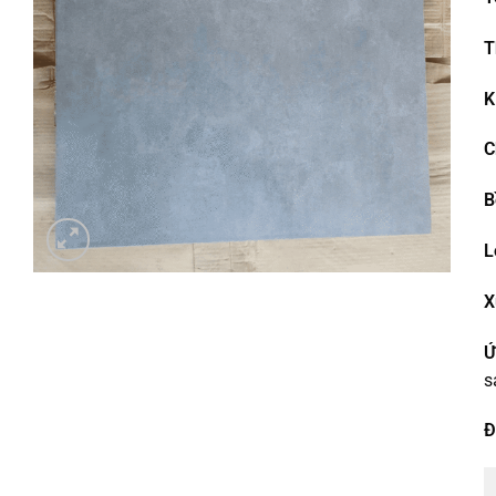
T
K
C
B
L
X
Ứ
s
Đ