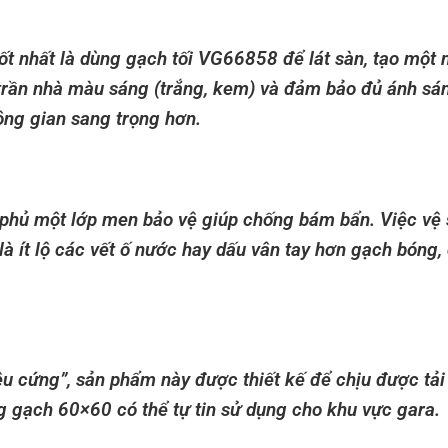
t nhất là dùng gạch tối VG66858 để lát sàn, tạo một 
 trần nhà màu sáng (trắng, kem) và đảm bảo đủ ánh sá
ông gian sang trọng hơn.
phủ một lớp men bảo vệ giúp chống bám bẩn. Việc vệ 
à ít lộ các vết ố nước hay dấu vân tay hơn gạch bóng,
êu cứng”, sản phẩm này được thiết kế để chịu được tải
ng gạch 60×60 có thể tự tin sử dụng cho khu vực gara.