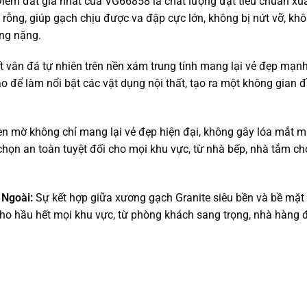
iểm đắt giá nhất của VG66858 là chất lượng đạt tiêu chuẩn xu
rỗng, giúp gạch chịu được va đập cực lớn, không bị nứt vỡ, kh
ọng nặng.
t vân đá tự nhiên trên nền xám trung tính mang lại vẻ đẹp mạnh
o để làm nổi bật các vật dụng nội thất, tạo ra một không gian 
 mờ không chỉ mang lại vẻ đẹp hiện đại, không gây lóa mắt m
 chọn an toàn tuyệt đối cho mọi khu vực, từ nhà bếp, nhà tắm c
 Ngoài:
Sự kết hợp giữa xương gạch Granite siêu bền và bề mặ
cho hầu hết mọi khu vực, từ phòng khách sang trọng, nhà hàng