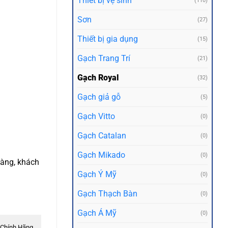
Thiết bị vệ sinh
(110)
Sơn
(27)
Thiết bị gia dụng
(15)
Gạch Trang Trí
(21)
Gạch Royal
(32)
Gạch giả gỗ
(5)
Gạch Vitto
(0)
Gạch Catalan
(0)
Gạch Mikado
(0)
hàng, khách
Gạch Ý Mỹ
(0)
Gạch Thạch Bàn
(0)
Gạch Á Mỹ
(0)
Chính Hãng