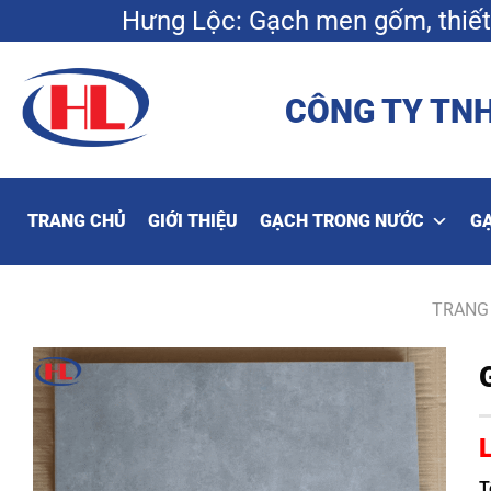
Bỏ
Hưng Lộc: Gạch men gốm, thiết 
qua
nội
dung
CÔNG TY TNH
TRANG CHỦ
GIỚI THIỆU
GẠCH TRONG NƯỚC
G
TRANG
T