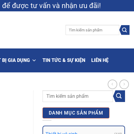
9
để được tư vấn và nhận ưu đãi!
Tìm
kiếm:
 BỊ GIA DỤNG
TIN TỨC & SỰ KIỆN
LIÊN HỆ
Tìm
kiếm:
DANH MỤC SẢN PHẨM