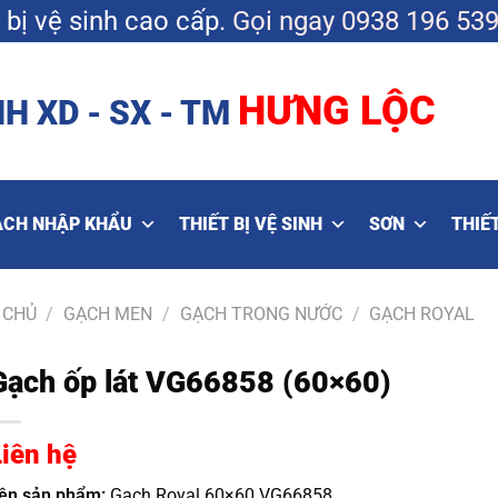
bị vệ sinh cao cấp.
Gọi ngay
0938 196 53
HƯNG LỘC
H XD - SX - TM
ẠCH NHẬP KHẨU
THIẾT BỊ VỆ SINH
SƠN
THIẾT
 CHỦ
/
GẠCH MEN
/
GẠCH TRONG NƯỚC
/
GẠCH ROYAL
Gạch ốp lát VG66858 (60×60)
Liên hệ
ên sản phẩm:
Gạch Royal 60×60 VG66858