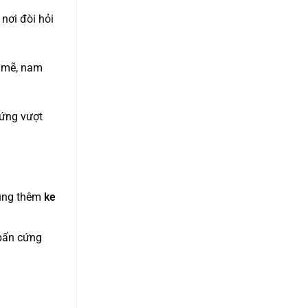
nơi đòi hỏi
h mẽ, nam
cứng vượt
ùng thêm
ke
 bẩn cứng