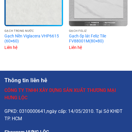
GẠCH TRONG NƯỚC
GẠCH FELIZ
Gạch Nền Viglacera VHP6615
Gạch ốp lát Feliz Tile
(60×60)
FV88001M(80×80)
Liên hệ
Liên hệ
Thông tin liên hê
CÔNG TY TNHH XÂY DỰNG SẢN XUẤT THƯƠNG MẠI
HƯNG LỘC
GPKD: 0310000641,ngày cấp: 14/05/2010. Tại Sở KHĐT
TP. HCM