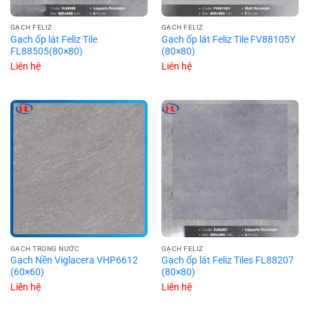
GẠCH FELIZ
GẠCH FELIZ
Gạch ốp lát Feliz Tile
Gạch ốp lát Feliz Tile FV88105Y
FL88505(80×80)
(80×80)
Liên hệ
Liên hệ
GẠCH TRONG NƯỚC
GẠCH FELIZ
Gạch Nền Viglacera VHP6612
Gạch ốp lát Feliz Tiles FL88207
(60×60)
(80×80)
Liên hệ
Liên hệ