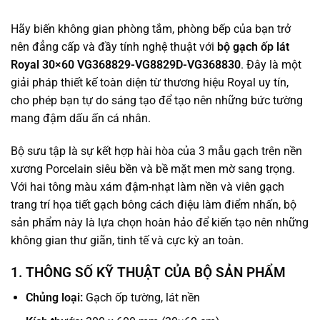
Hãy biến không gian phòng tắm, phòng bếp của bạn trở
nên đẳng cấp và đầy tính nghệ thuật với
bộ gạch ốp lát
Royal 30×60 VG368829-VG8829D-VG368830
. Đây là một
giải pháp thiết kế toàn diện từ thương hiệu Royal uy tín,
cho phép bạn tự do sáng tạo để tạo nên những bức tường
mang đậm dấu ấn cá nhân.
Bộ sưu tập là sự kết hợp hài hòa của 3 mẫu gạch trên nền
xương Porcelain siêu bền và bề mặt men mờ sang trọng.
Với hai tông màu xám đậm-nhạt làm nền và viên gạch
trang trí họa tiết gạch bông cách điệu làm điểm nhấn, bộ
sản phẩm này là lựa chọn hoàn hảo để kiến tạo nên những
không gian thư giãn, tinh tế và cực kỳ an toàn.
1. THÔNG SỐ KỸ THUẬT CỦA BỘ SẢN PHẨM
Chủng loại:
Gạch ốp tường, lát nền