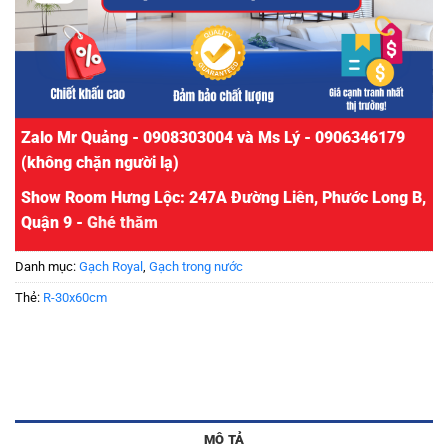
Zalo Mr Quảng - 0908303004 và Ms Lý - 0906346179
(không chặn người lạ)
Show Room Hưng Lộc: 247A Đường Liên, Phước Long B,
Quận 9 -
Ghé thăm
Danh mục:
Gạch Royal
,
Gạch trong nước
Thẻ:
R-30x60cm
MÔ TẢ