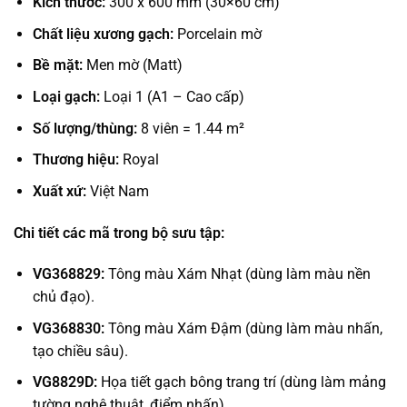
Kích thước:
300 x 600 mm (30×60 cm)
Chất liệu xương gạch:
Porcelain mờ
Bề mặt:
Men mờ (Matt)
Loại gạch:
Loại 1 (A1 – Cao cấp)
Số lượng/thùng:
8 viên = 1.44 m²
Thương hiệu:
Royal
Xuất xứ:
Việt Nam
Chi tiết các mã trong bộ sưu tập:
VG368829:
Tông màu Xám Nhạt (dùng làm màu nền
chủ đạo).
VG368830:
Tông màu Xám Đậm (dùng làm màu nhấn,
tạo chiều sâu).
VG8829D:
Họa tiết gạch bông trang trí (dùng làm mảng
tường nghệ thuật, điểm nhấn).