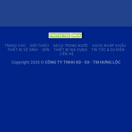
TRANG CHỦ
GIỚI THIỆU
GẠCH TRONG NƯỚC
GẠCH NHẬP KHẨU
THIẾT BỊ VỆ SINH
SƠN
THIẾT BỊ GIA DỤNG
TIN TỨC & SỰ KIỆN
LIÊN HỆ
Copyright 2026 ©
CÔNG TY TNHH XD - SX - TM HƯNG LỘC