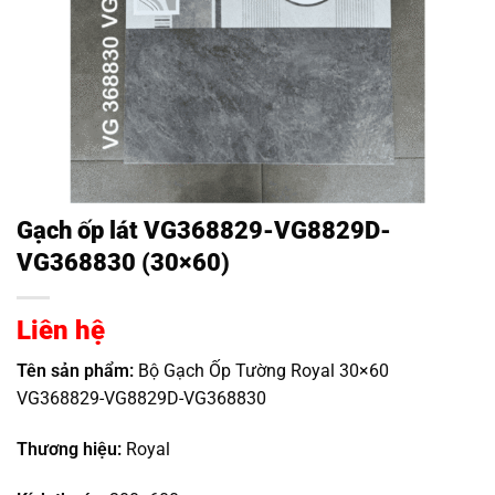
Gạch ốp lát VG368829-VG8829D-
VG368830 (30×60)
Liên hệ
Tên sản phẩm:
Bộ Gạch Ốp Tường Royal 30×60
VG368829-VG8829D-VG368830
Thương hiệu:
Royal