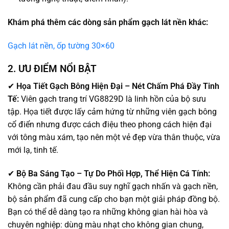
Khám phá thêm các dòng sản phẩm gạch lát nền khác:
Gạch lát nền, ốp tường 30×60
2. ƯU ĐIỂM NỔI BẬT
✔
Họa Tiết Gạch Bông Hiện Đại – Nét Chấm Phá Đầy Tinh
Tế:
Viên gạch trang trí VG8829D là linh hồn của bộ sưu
tập. Họa tiết được lấy cảm hứng từ những viên gạch bông
cổ điển nhưng được cách điệu theo phong cách hiện đại
với tông màu xám, tạo nên một vẻ đẹp vừa thân thuộc, vừa
mới lạ, tinh tế.
✔
Bộ Ba Sáng Tạo – Tự Do Phối Hợp, Thể Hiện Cá Tính:
Không cần phải đau đầu suy nghĩ gạch nhấn và gạch nền,
bộ sản phẩm đã cung cấp cho bạn một giải pháp đồng bộ.
Bạn có thể dễ dàng tạo ra những không gian hài hòa và
chuyên nghiệp: dùng màu nhạt cho không gian chung,