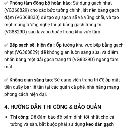
✅
Phòng tắm đồng bộ hoàn hảo:
Sử dụng gạch nhạt
(VG368829) cho các bức tường chính, lát nền bằng gạch
đậm (VG368830) để tạo sự sạch sẽ và vững chãi, và tạo
một mảng tường nghệ thuật bằng gạch trang trí
(VG8829D) sau lavabo hoặc trong khu vực tắm.
✅
Bếp sạch sẽ, hiện đại:
Ốp tường khu vực bếp bằng gạch
nhạt (VG368829) để không gian luôn sáng sủa, và điểm
nhấn bằng một dải gạch trang trí (VG8829D) ngang tầm
mắt.
✅
Không gian sáng tạo:
Sử dụng viên trang trí để ốp mặt
tiền quầy bar, lễ tân tại các quán cà phê, nhà hàng mang
phong cách hiện đại.
4. HƯỚNG DẪN THI CÔNG & BẢO QUẢN
Thi công:
Để đảm bảo độ bám dính tốt nhất cho cả
tường và sàn, bắt buộc phải sử dụng
keo dán gạch