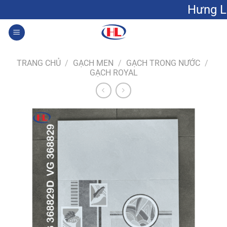
Bỏ
Hưng Lộc: Gạch men
qua
nội
0
dung
TRANG CHỦ
/
GẠCH MEN
/
GẠCH TRONG NƯỚC
/
GẠCH ROYAL