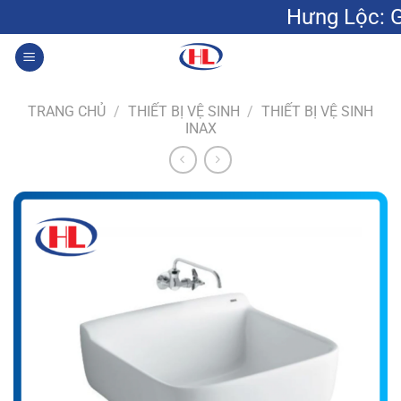
Bỏ
Hưng Lộc: Gạch men gố
qua
nội
0
dung
TRANG CHỦ
/
THIẾT BỊ VỆ SINH
/
THIẾT BỊ VỆ SINH
INAX