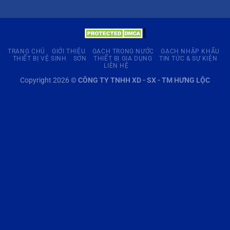
TRANG CHỦ
GIỚI THIỆU
GẠCH TRONG NƯỚC
GẠCH NHẬP KHẨU
THIẾT BỊ VỆ SINH
SƠN
THIẾT BỊ GIA DỤNG
TIN TỨC & SỰ KIỆN
LIÊN HỆ
Copyright 2026 ©
CÔNG TY TNHH XD - SX - TM HƯNG LỘC