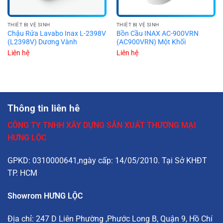
THIẾT BỊ VỆ SINH
THIẾT BỊ VỆ SINH
Chậu Rửa Lavabo Inax L-2398V
Bồn Cầu INAX AC-900VRN
(L2398V) Dương Vành
(AC900VRN) Một Khối
Liên hệ
Liên hệ
Thông tin liên hê
CÔNG TY TNHH XÂY DỰNG SẢN XUẤT THƯƠNG MẠI
HƯNG LỘC
GPKD: 0310000641,ngày cấp: 14/05/2010. Tại Sở KHĐT
TP. HCM
Showrom HƯNG LỘC
Địa chỉ:
247 D Liên Phường
,Phước Long B, Quận 9, Hồ Chí