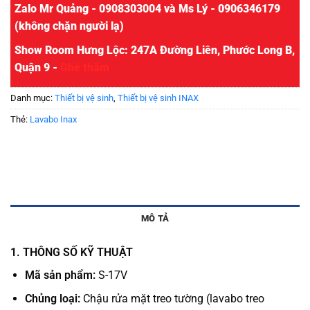
Zalo Mr Quảng - 0908303004 và Ms Lý - 0906346179
(không chặn người lạ)
Show Room Hưng Lộc: 247A Đường Liên, Phước Long B,
Quận 9 -
Ghé thăm
Danh mục:
Thiết bị vệ sinh
,
Thiết bị vệ sinh INAX
Thẻ:
Lavabo Inax
MÔ TẢ
1. THÔNG SỐ KỸ THUẬT
Mã sản phẩm:
S-17V
Chủng loại:
Chậu rửa mặt treo tường (lavabo treo