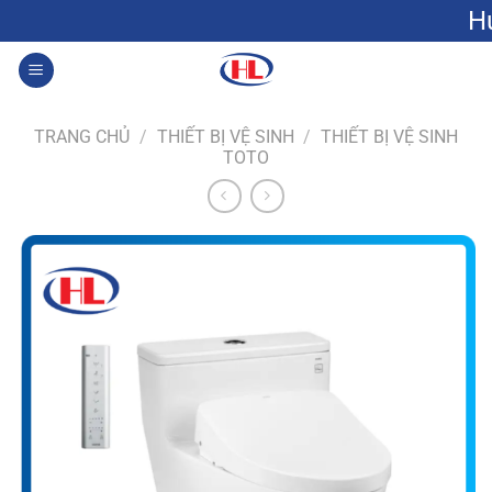
Bỏ
Hưng Lộc: Gạ
qua
nội
0
dung
TRANG CHỦ
/
THIẾT BỊ VỆ SINH
/
THIẾT BỊ VỆ SINH
TOTO