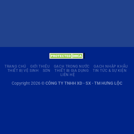
TRANG CHỦ
GIỚI THIỆU
GẠCH TRONG NƯỚC
GẠCH NHẬP KHẨU
THIẾT BỊ VỆ SINH
SƠN
THIẾT BỊ GIA DỤNG
TIN TỨC & SỰ KIỆN
LIÊN HỆ
Copyright 2026 ©
CÔNG TY TNHH XD - SX - TM HƯNG LỘC