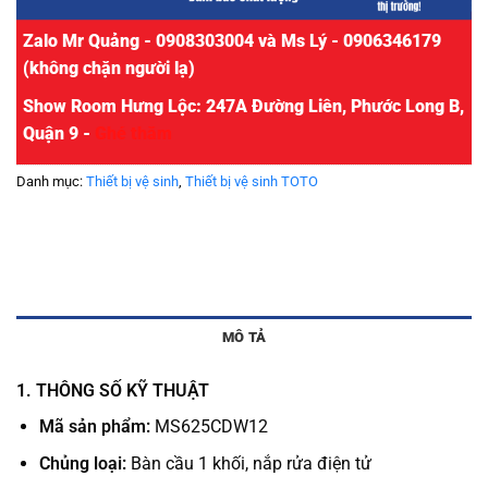
Zalo Mr Quảng - 0908303004 và Ms Lý - 0906346179
(không chặn người lạ)
Show Room Hưng Lộc: 247A Đường Liên, Phước Long B,
Quận 9 -
Ghé thăm
Danh mục:
Thiết bị vệ sinh
,
Thiết bị vệ sinh TOTO
MÔ TẢ
1. THÔNG SỐ KỸ THUẬT
Mã sản phẩm:
MS625CDW12
Chủng loại:
Bàn cầu 1 khối, nắp rửa điện tử